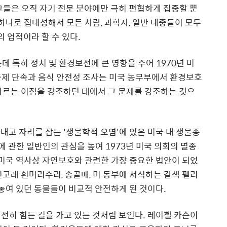
그들은 오직 자기 전문 분야에만 극히 편협하게 집중할 뿐
하나로 집대성해서 모든 사람
,
과학자
,
일반 대중들이 모두
의 업적이라 할 수 있다
.
는데 특히 정치 및 환경보전에 큰 영향을 주어
1970
년 미
제 단속과 음식 안전성 조사는 미국 농무부에서 환경보호
따르는 이점을 강조하던 데에서 그 문제를 강조하는 것으
내고 자리를 잡는
'
생물학적 오염
'
에 있은 미국 내 생물종
에 관한 일반인의 관심을 높여
1973
년 미국 의회의 멸종
 미국 역사상 자연보호와 관련한 가장 중요한 법안이 되었
신고래 흰머리수리
,
송골매
,
미 동부에 서식하는 갈색 펠리
 놓여 있던 동물들이 비교적 안전하게 된 것이다
.
전히 힘든 길을 가고 있는 것처럼 보인다
. 레이첼
카슨이