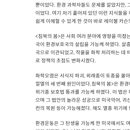
뿐이었다
.
환경 과학자들도 문제를 알았지만
,
이었다
. 여기 저기
흩어져 있던 이런 지식들을 
쉽게 이해할 수 있게 한 것이 바로 레이첼 카슨
<침묵의 봄
>
은 사회 여러 분야에 영향을 미쳤
국이 환경보호국의 설립을 가능케 하였다
.
살충
국으로 이관되었고
,
작물을 화학 처리하는 데 
로 정책의 초점도 변화시켰다.
화학오염은 서식지 파괴
,
외래종이 토종을 몰아
절멸의 세 번째 원인이었다.침묵의 봄
>
은 환경
위기종 보호법 통과를 가능케 하였다
.
이 법은
으며 그 법안의 놀라운 성공으로 미국악어
,
귀
컨의 복원 등이 가능해졌다. 해도 멸종 위기에
환경운동은 그 탄생을 가능케 한 미국에서도 여