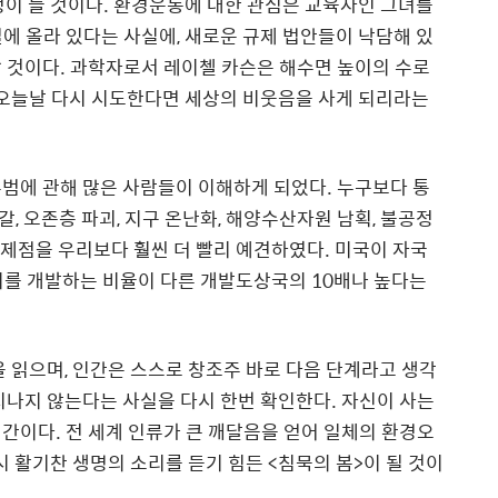
정이 들 것이다
.
환경운동에 대한 관심은 교육자인 그녀를
열에 올라 있다는 사실에
,
새로운 규제 법안들이 낙담해 있
랄 것이다
.
과학자로서 레이첼 카슨은 해수면 높이의 수로
 오늘날 다시 시도한다면 세상의 비웃음을 사게 되리라는
주범에 관해 많은 사람들이 이해하게 되었다
.
누구보다 통
고갈
,
오존층 파괴
,
지구 온난화
,
해양수산자원 남획
,
불공정
문제점을 우리보다 훨씬 더 빨리 예견하였다
.
미국이 자국
대지를 개발하는 비율이 다른 개발도상국의
10
배나 높다는
을 읽으며
,
인간은 스스로 창조주 바로 다음 단계라고 생각
지나지 않는다는 사실을 다시 한번 확인한다
.
자신이 사는
인간이다
.
전 세계 인류가 큰 깨달음을 얻어 일체의 환경오
시 활기찬 생명의 소리를 듣기 힘든
<
침묵의 봄
>
이 될 것이