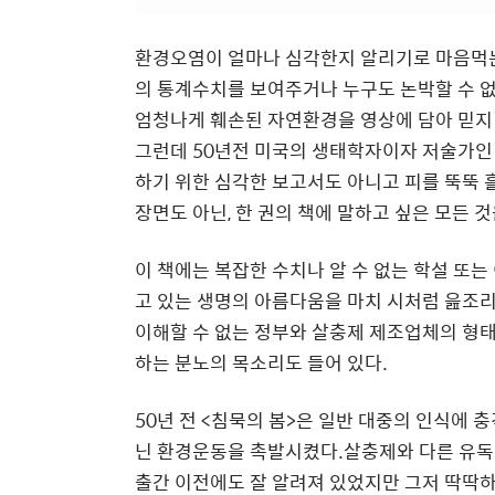
환경오염이 얼마나 심각한지 알리기로 마음먹는
의 통계수치를 보여주거나 누구도 논박할 수 없
엄청나게 훼손된 자연환경을 영상에 담아 믿지
그런데
50
년전 미국의 생태학자이자 저술가인 
하기 위한 심각한 보고서도 아니고 피를 뚝뚝
장면도 아닌
,
한 권의 책에 말하고 싶은 모든 
이 책에는 복잡한 수치나 알 수 없는 학설 또
고 있는 생명의 아름다움을 마치 시처럼 읊조
이해할 수 없는 정부와 살충제 제조업체의 형
하는 분노의 목소리도 들어 있다
.
50년 전 <침묵의 봄
>
은 일반 대중의 인식에 충
닌 환경운동을 촉발시켰다.살충제와 다른 유독
출간 이전에도 잘 알려져 있었지만 그저 딱딱