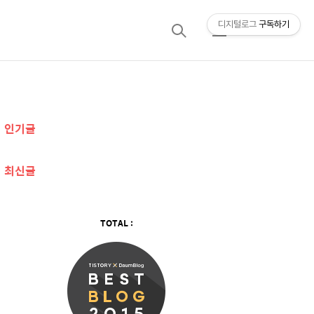
디지털로그
구독하기
검
메
색
뉴
추
인기글
가
정
최신글
보
TOTAL :