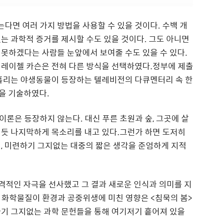
다면 여러 가지 방법을 사용할 수 있을 것이다
.
수백 개
는 과학적 증거를 제시할 수도 있을 것이다
.
그도 아니면
 못하겠다는 사람들 눈앞에서 보여줄 수도 있을 수 있다
.
레이첼 카슨은 전혀 다른 방식을 선택하였다.정부에 제출
 흘리는 야생동물이 등장하는 텔레비전의 다큐멘터리 속 한
것을 기술하였다.
는 이론은 등장하지 않는다
.
대신 푸른 초원과 숲
,
그곳에 살
리듯 나지막하게 목소리를 내고 있다.그런가 하면 도저히
태
,
미련하기 그지없는 대중의 짧은 생각을 준엄하게 지적
격적인 자극을 선사했고 그 결과 새로운 인식과 의미를 지
 화학물질이 환경과 공중위생에 미친 영향은
<
침묵의 봄
>
하기 그지없는 과학 문헌들을 통해 여기저기 흩어져 있을