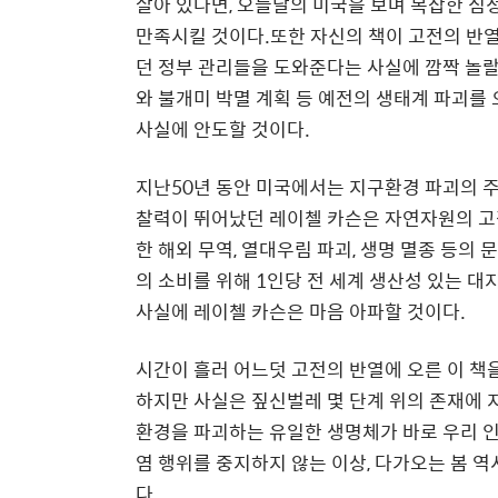
살아 있다면
,
오늘날의 미국을 보며 복잡한 심
만족시킬 것이다.또한 자신의 책이 고전의 반
던 정부 관리들을 도와준다는 사실에 깜짝 놀
와 불개미 박멸 계획 등 예전의 생태계 파괴를
사실에 안도할 것이다
.
지난50년 동안 미국에서는 지구환경 파괴의 
찰력이 뛰어났던 레이첼 카슨은 자연자원의 
한 해외 무역
,
열대우림 파괴
,
생명 멸종 등의 
의 소비를 위해
1
인당 전 세계 생산성 있는 
사실에 레이첼 카슨은 마음 아파할 것이다
.
시간이 흘러 어느덧 고전의 반열에 오른 이 책
하지만 사실은 짚신벌레 몇 단계 위의 존재에 
환경을 파괴하는 유일한 생명체가 바로 우리 
염 행위를 중지하지 않는 이상
,
다가오는 봄 역
다
.