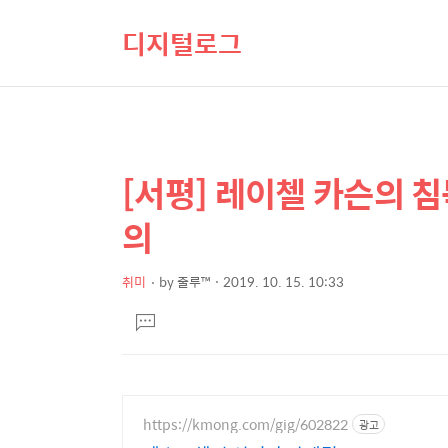
디지털로그
[서평] 레이첼 카슨의 침
상
본
문
세
의
제
컨
목
텐
취미
by
줄루™
2019. 10. 15. 10:33
본
츠
댓
문
글
달
기
https://kmong.com/gig/602822
광고