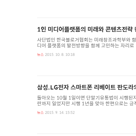
줄어들고, 일정기간(3년 약정 기준 가입 후 2년
위약금은 3년 약정 만료 직전 기준으로 기존 대비 6
1인 미디어플랫폼의 미래와 콘텐츠전략 
사단법인 한국블로거협회는 미래창조과학부와 함께 블
디어 플랫폼의 발전방향을 함께 고민하는 자리로 1
IT대학(정보과학관)에서 진행합니다. 1인 미디
뉴스
2015. 10. 8. 10:18
영 교수(고려대 정보대학원 법학교수)의 기조 발
오진세 CJ E&M MCN 사업팀장, 임병도 시사블로
순서로 1인 미디어 관련 주제 발표가 진행됩니다. 
삼성.LG전자 스마트폰 리베이트 판도라의
돌아오는 10월 1일이면 단말기유통법이 시행된지
란까지 일었지만 시행 1년을 맞아 한편으로는 긍
기유통법)이다. 법을 시행한 정부 입장에서는 
뉴스
2015. 9. 14. 15:52
이야기하고 있고 반대여론으로는 시장축소, 통신
구하고 통신비인하 효과가 미흡하고 단말기 가격이
지급하는 리베이트의 규모가 최민희 의원에 의해 처