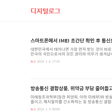
디지털로그
스마트폰에서 IMEI 초간단 확인 후 통신
대한민국에서 태어나면 가장 먼저 받는 것이 바로
민국의 국민으로서의 모든 권리와 의무가 생겨납니
는 고유식별번호가 부여됩니다. IMEI는 기기를
뉴스
2016. 1. 6. 17:10
당기기의 블랙리스트로 등록을 하여 타인이 부정사용하
al Mobile Equipment Identity)는 
히 다양한 정보를 확인할 수 있기에 그만큼 중요한 
방송통신 결합상품, 위약금 부담 줄어들고
미래창조과학부(장관 최양희, 이하 미래부)와 방
줄이고, 해지절차를 간소화하는 등 방송통신 결합
다. 기존에는 가입기간이 길어질수록 위약금(할인
뉴스
2016. 1. 3. 00:00
었다. 그러나, 내년부터는 결합상품의 위약금을 