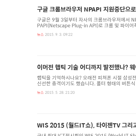
구글 크롬브라우저 NPAPI 지원중단으로
구글은 9월 3일부터 자사의 크롬브라우저에서 NP
PAPI(Netscape Plug-in API)로 크롬 및
인터넷 익스플로러에서의 Active X(액티브엑스
뉴스
2015. 9. 3. 09:22
0을 출시하면서 새로운 브라우저인 엣지에서 액티
로 가려는 행보애 맟춰 구글 역시 오래전 부터 NP
지 않습니다. 이로 인해 크롬브라우저를 통한 더욱.
이머전 햅틱 기술 어디까지 발전했나? 
햅틱을 기억하시나요? 오래전 피쳐폰 시절 삼성
신선한 충격이기도 했습니다. 폴터 형태의 버튼
화면을 터치하면 진동으로 반응하여 기존에 없던
뉴스
2015. 5. 28. 21:20
인터페이스가 기본이 되면서 터치에 다양한 진동
있다는 사실 아시나요? 『이머전』이라는 다소 생소
틱 원천기술을 가지고있는 이머전은 국내에서 웨
WIS 2015 (월드IT쇼), 타이젠TV 
국내 최대 ICT전시회인 WIS 2015 (World I