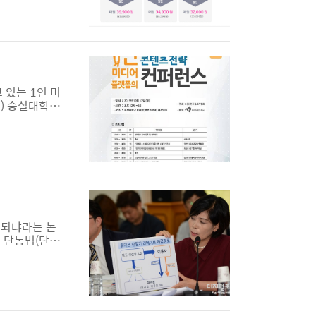
라 결합상품의
 있는 1인 미
토) 숭실대학교
고 있는 권헌
디어과 과장,
 ㅍㅍㅅㅅ 대표
 되냐라는 논
 단통법(단말
긍정적 효과를
유통법에도 불
들이 대리점에