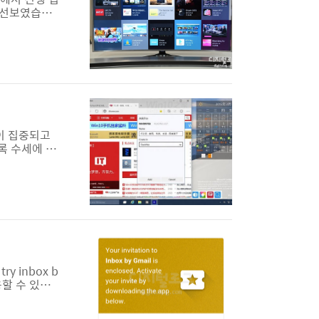
이 선보였습니
에게 공개되어
내용과 가장 기
단연코 삼섬전
이 집중되고
록 수세에 몰
 MS가 환골
 윈도우10
 앞두고 파격
y inbox b
용할 수 있었고
활성화하고 나
 사용하는 사