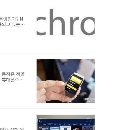
무엇인가? N
사용되고 있는
트가 윈도우1
으로 웹표준화
러그인이 작동하
 등장은 정말
의 휴대폰으로
보급으로 터치
기술이 특허가
월 20일 햅
엑스에서 진행 됩