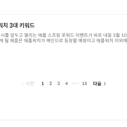
겠다고 발표하였고 예상 보다 1주일 정도 빠른 오늘 새벽 구글앱스
.
워치 3대 키워드
시를 앞두고 열리는 애플 스프링 포워드 이벤트가 바로 내일 3월 10
 소개 될 제품은 애플워치가 메인으로 등장할 예정이고 애플워치 이외에
세합니다. 맥북에어의 경우 기존 모델의 업그레이드 개념의 신제품이라
어가 출시되는 구나 정도로 생각하시면 될 것 같구요. 당연히 이번 
3대 키워드를 통해 행사의 관전 포인트를 정리해 보았습니다. 첫째, 
했지만 시장을 끌어가는 ..
페
이전
1
2
3
4
···
15
다음
이
징