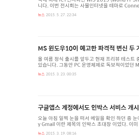
니다. 이번 전시회는 사물인터넷을 테마로 Connec
다. 특히 이번 WIS 2015에서는 세계 최초로
뉴스
2015. 5. 27. 22:34
이목을 끌고 있는데요. 재미와 볼거리 그리고 최신 
대 되었던 스타트업 기술 세 가지를 소개해 드릴까 
자의 새로운 스마트TV 인 타..
MS 윈도우10이 예고한 파격적 변신 두 
올 여름 정식 출시를 앞두고 현재 프리뷰 테스트
있습니다. 그동안 PC 운영체제로 독보적이었던 
리는 형국에 처하게 되었고 이를 반전시키기 위해
뉴스
2015. 3. 23. 00:35
탈태한다는 의지로 차기 제품인 윈도우10에 심혈
을 사용해보니 MS의 절실함이 잘 녹아져 있다는 
적인 발표를 통해 깜짝 놀랄 행보를 이어가고 있습
구글앱스 계정에서도 인박스 서비스 개시,
오늘 아침 일찍 눈을 떠서 메일을 확인 하던 중 눈에 확 
y Gmail 이란 제목의 인박스 초대장 이었다. 
필자 역시 잘 사용하지 않는 구글메일 계정에서 
뉴스
2015. 3. 19. 08:16
니 주 메일 계정이 아니어서 사용 빈도가 없다 