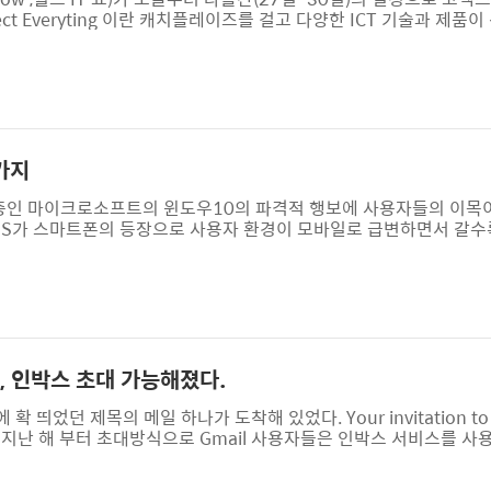
t Everyting 이란 캐치플레이즈를 걸고 다양한 ICT 기술과 제품
 삼성전자에서 개발한 타이젠OS 기반의 스마트TV인 타이젠TV가 일반
IT트렌드를 한 눈에 볼 수 있는 WIS 2015에서 놓치면 안 될 전시
합니다. 가장 먼저 이번 WIS 2015에서 가장 주목을 받을 제품은 
가지
 중인 마이크로소프트의 윈도우10의 파격적 행보에 사용자들의 이목
MS가 스마트폰의 등장으로 사용자 환경이 모바일로 급변하면서 갈수
 출시했던 윈도우8의 흥행 실패로 엎친데 덮친격의 굴욕을 맛 보았던
을 기울이고 있습니다. 이미 테크니컬 프리뷰로 공개 베타테스트중인
것을 충분히 알 수 있는데 MS는 이것도 부족하다고 느꼈는지 출시를
니다. 마이크로소프트 윈도우10에서 예고된 ..
 인박스 초대 가능해졌다.
띄었던 제목의 메일 하나가 도착해 있었다. Your invitation to tr
이미 지난 해 부터 초대방식으로 Gmail 사용자들은 인박스 서비스를 사
인박스를 테스트로 사용하기 위해 초대장을 구했지만 정작 인박스를 
보니 자연스럽게 관심에서 멀어졌는데 지난 달 구글은 구글앱스 계정을