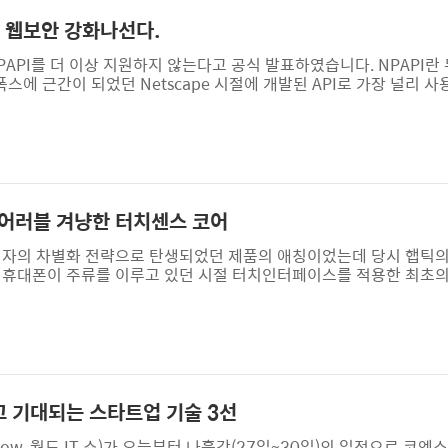
 웹보안 강화나선다.
API를 더 이상 지원하지 않는다고 공식 발표하였습니다. NPAPI란 
 파이어폭스에 근간이 되었던 Netscape 시절에 개발된 API로 가장 널리 
)와 유사한 기능을 지원하는 역활을 해주었습니다. 최근 마이크로소프
브X를 더 이상 사용할 수 없도록 하여 보안문제를 해결하고 궁극적
API의 퇴출을 예고해왔고 크롬 브라우저 42 버전부터 NPAPI 플
.
웨어러블 겨냥한 터치센스 코어
전자의 차별화 전략으로 탄생되었던 제품의 애칭이었는데 당시 햅틱의
식 휴대폰이 주류를 이루고 있던 시절 터치인터페이스를 적용한 최초
 새로운 사용자 경험을 제공했던 제품이었습니다. 물론 스마트폰의 
반응을 하는 기능이 보편화 되면서 너무도 당연하게 생각하고 있는 
한 이름의 기업이 바로 햅틱의 원천 특허를 가지고 있답니다. 지난 5
어러블기기에 특화된 새로운 햅틱기술인 터치센스..
그리고 기대되는 스타트업 기술 3선
T Show ,월드 IT 쇼)가 오늘부터 나흘간(27일~30일)의 일정으로 코