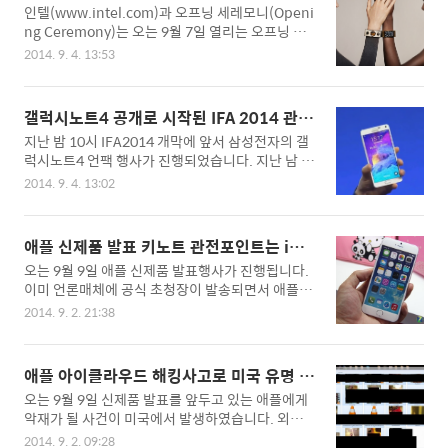
우저 공식다운로드 ..
니 패션쇼에서 첫 공개
인텔(www.intel.com)과 오프닝 세레모니(Openi
어 수준의 성능으로 갖추었지만 4년 전의 시스템과
ng Ceremony)는 오는 9월 7일 열리는 오프닝 세
대비해보면 최대 2배의 배터리 수명을 제공할 수 있
레모니의 2015년 S/S 시즌 패션쇼에서 스마트 웨어
는 장점을 가진 CPU입니다. 이번 IFA2014에서 발
2014. 9. 4. 13:53
러블 디바이스 “My Intelligent Communication
표된 인텔 코어 M 프로세서는 향후 다양한 태블릿P
Accessory(MICA)”를 공개합니다. MICA 디자인은
C 기반 제품에 채용되어질 전망인데요. 인텔 코어 M
오프닝 세레모니가, 기술적 엔지니어링은 인텔에서
프로세서의 장점과 앞으로 인텔 코어 M 프로세서가
갤럭시노트4 공개로 시작된 IFA 2014 관전
담당하여 탄생한 콜라보레이션의 산물이며 여성 고
적용되었거나 탑재될 제품들..
포인트 곡면 UHD TV, 웨어러블, 스마트홈
지난 밤 10시 IFA2014 개막에 앞서 삼성전자의 갤
객을 타겟으로 한 패션 액세서리형 스마트 웨어러블
럭시노트4 언팩 행사가 진행되었습니다. 지난 남 삼
기기입니다. 일상적인 스타일과 잘 어울리는 여성용
성전자의 갤럭시노트4 언팩행사를 지켜보느라 설
액세서리인 MICA는 준보석(準寶石)과 워터 스네이
2014. 9. 4. 13:02
레임에 잠 못 이루신 분들 많을 것 같은데요. 갤럭시
크 스킨을 활용한 아름다운 디자인과 여성들의 일과
노트4 공개는 이제 시작이고 내일(5일)부터 10일가
사회 생활을 보완하고 향상시키기 위해 여성들의 감
지 공식적으로 열리게되는 세계 최대 가전박람회인
성을 사로잡는 IT 기술을 결합함으로써 패션과 기술
애플 신제품 발표 키노트 관전포인트는 iOS
IFA2014에서는 다양한 첨단가전 그리고 최신기술
이 융합되는 웨어러..
8, 아이폰6, 아이워치
오는 9월 9일 애플 신제품 발표행사가 진행됩니다.
을 담은 스마트 디바이스들이 새롭게 소개될 전망이
이미 언론매체에 공식 초청장이 발송되면서 애플이
라 소비자들의 기대감이 고조되고 있는 상황입니다.
이번 행사를 통해 어떤 제품과 신기술을 발표할지
해가 갈 수록 전시규모가 커지고 있는 IFA는 올해 전
2014. 9. 2. 21:38
잔세계의 이목이 집중되고 있는 상황입니다. 애플
년보다 3%커진 총 14만9천500㎡ 규모의 초대형
행사는 미국 현지시간으로 오는 9월 9일 오전 10시
전시공간에서 1,440여 업체들이 참가하여 진행되
에 진행 되므로 한국시간으로는 9월 10일 새벽 2시
어 지는데 이중에서도 가장 먼저 갤럭시노트4를 공
애플 아이클라우드 해킹사고로 미국 유명 여
가 되지만 국내에서도 많은 애플마니아분들이 잠 못
개하면서 IFA의 이목을 집중시키고 있는 삼성전자
배우 누드사진 대량 유출
오는 9월 9일 신제품 발표를 앞두고 있는 애플에게
이루면서 애플 신제품 발표행사를 지켜볼 것으로 예
는 가장 큰..
악재가 될 사건이 미국에서 발생하였습니다. 외신보
상되어 지는데요. 이번 애플 행사에서 발표가 예상
도에 따르면 미국 유명 여배우인 제니퍼 로렌스, 케
되는 애플의 신제품과 새로운 기술의 관전포인트는
2014. 9. 2. 09:28