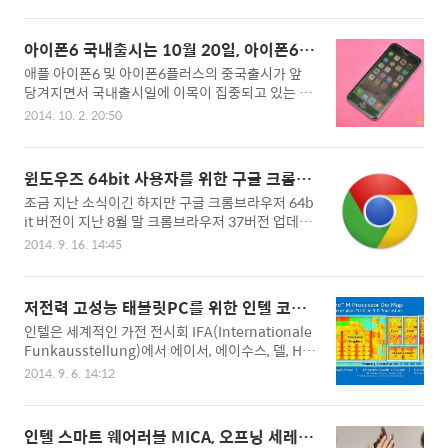
서는 그다지 비중있게 다뤄지지 않았는데요. 사실
폰6를 개통할 경우 제일 저렴한 아이폰6 (16GB) 모
국내 안드로이드 시장점유율이 거의 80%에 육박하
델이라 하여도 요금과 할부금 및 부가세를 포함하면
는 상황으로 애플의 아이폰이나 iOS 소식보다 안드
약 9만원 가까운 비용을 부담해야 아이폰6를 사용
아이폰6 국내출시는 10월 20일, 아이폰6플
로이드의 새로운 OS에 더 관심을 가져야할 것 같은
할 수 있게 되었습니다. 늘어난 소비자 부담으로 인
러스는 12월 초 확정
애플 아이폰6 및 아이폰6플러스의 중국출시가 앞
데 현실은 현실인가 봅니다. 애플의 언론 장악력은
해 전반적으로 국..
당겨지면서 국내출시일에 이목이 집중되고 있는 상
정말 대단한 것 같네요. 각설하고 안드로이드 5.0은
황인데요. 아직 애플의 공식적인 3차 출시국은 발표
구글이 애플의 iOS와 경쟁하기 위해 야심차게 개발
2014. 10. 2. 20:50
되고 있지 않지만 믿을 수 있는 정보에 의하면 국내
한 차기 운영체제로 안드로이드OS 버전별로 붙혀
아이폰6 및 아이폰6플러스 출시일이 거의 확정 된
지는 과자 이름 명칭에 따라 안드로이드 5.0의 공식
것 같습니다. 일단 국내에는 아이폰6와 아이폰6플
명칭은 롤리팝(Lollipop)으로 확정되었습니다. 이
윈도우즈 64bit 사용자를 위한 구글 크롬브
러스가 순차적으로 출시될 예정인데요. 먼저 아이폰
번에 구글이 발표한 안드로이드 5.0 롤리팝의 핵심
라우저 64bit 버전 출시
조금 지난 소식이긴 하지만 구글 크롬브라우저 64b
6가 10월 20일 공식 발매 될 예정이라고 합니다. 이
특징은 ..
it 버전이 지난 8월 말 크롬브라우저 37버전 업데이
후 아이폰6플러스는 12월 초에 공식 출시될 계획이
트와 더불어 공개되었습니다. 벌써 3주 정도 지났지
고요. 다행히 국내에도 중국과 비슷하게 정식출시가
2014. 9. 16. 14:45
만 국내에 추석이라는 민족의 대명절이 끼면서 크롬
되어져서 아이폰6와 아이폰6플러스를 기다리는 마
브라우저 64bit 버전 소식이 널리 알려지지 않았는
니아분들에게는 정말 희소식일 것 같은데요. 다만 1
데요. 크롬브라우저 64bit는 기존 32bit 버전에 비
0월 1일부터 시행된 단통법으로 인해 보조금이 거
저전력 고성능 태블릿PC를 위한 인텔 코어
해 안정성, 속도 그리고 보안면에서 더욱 강력한 성
의 없다시피한 상황이라 100만원이 훌쩍 넘는 고가
M 프로세서 공개
인텔은 세계적인 가전 전시회 IFA(Internationale
능을 내어주므로 현재 64bit 윈도우 운영체제를 사
의 아이폰6가 얼마..
Funkausstellung)에서 에이서, 에이수스, 델, HP,
용하는 분들은 기존에 설치하여 사용중인 32bit 크
레노버, 도시바 등 주요 제조사의 2in1 신제품에 탑
롬브라우저를 64bit 버전으로 업그레이드 하여 사
2014. 9. 6. 14:12
재될 새로운 인텔 코어 M 프로세서를 공개했습니
용하시기 바랍니다. 크롬브라우저 공식다운로드 사
다. 인텔의 새로운 프로세서는 가장 얇은 팬리스 울
이트 : https://www.google.com/intl/en/chro
트라 모바일 디바이스에서의 뛰어난 성능 구현을 위
me/browser/?platform=win64 구글 크롬브라
인텔 스마트 웨어러블 MICA, 오프닝 세레모
해 제작된 것으로 인텔 코어 M 프로세서는 인텔 코