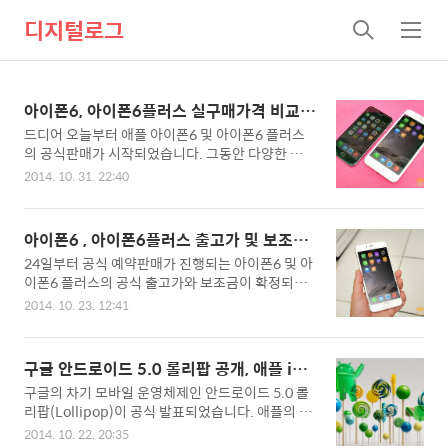
디지털로그
검
메
색
뉴
아이폰6, 아이폰6플러스 실구매가격 비교,
가장 유리한 이통사는?
드디어 오늘부터 애플 아이폰6 및 아이폰6 플러스
의 공식판매가 시작되었습니다. 그동안 다양한 정보
소스를 통해 애플 아이폰6 및 아이폰6플러스의 출
2014. 10. 31. 22:40
고가 및 공시보조금 정보를 알려드렸는데요. 막판까
지 조금이라도 아이폰을 더 팔고 싶은 이통사들이
열심히 계산기를 두드린 탓에 사전에 제공해 드렸던
아이폰6 , 아이폰6플러스 출고가 및 보조금
정보들이 조금씩 오류가 있었는데요. 그래서 죄송한
규모 확정
24일부터 공식 예약판매가 진행되는 아이폰6 및 아
마음에 최종 공지된 애플 아이폰6 및 아이폰6플러
이폰6 플러스의 공식 출고가와 보조금이 확정되었
스의 출고가와 이통사들의 요금제 따라 공시된 보조
습니다. 단말기유통법의 폐해로 인해 이통3사 모두
금내역을 한눈에 파악하여 실구매시 어떤 이통사에
2014. 10. 23. 12:41
69요금제 이상 사용시 15만원의 보조금을 받을 수
서 아이폰을 구입해야 유리한지 꼼꼼하게 정리해 보
있는데요. 여기에 판매점에서 추가로 지급가능한 보
았습니다. 참고로 요금제에 따른 보조금은 가장 높
조금이 있지만 사실 상 이통사에서 통제를 하기에
은 보조금을 받을 수 있는 10만원선 요금제와 가장
구글 안드로이드 5.0 롤리팝 공개, 애플 iOS
아이폰6 및 아이폰6플러스는 높은 금액으로 구입을
많이 선호하는 요금제인 67요금제 두 종류만 확인
8과 한판 승부
구글의 차기 모바일 운영체제인 안드로이드 5.0 롤
해야할 상황이 되었습니다. 결국 보조금 제한으로
하였으니 많은 양해 바랍니다. ..
리팝(Lollipop)이 공식 발표되었습니다. 애플의 아
인해 높아진 단말기 가격으로 인해 소비자의 통신요
이폰6 국내 공식출시발표에 가려져서인지 국내에
금 부담은 더욱 커질 전망인데요. 69요금제로 아이
2014. 10. 22. 20:35