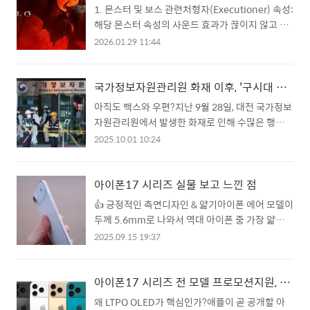
리를 선택했습니다. 장장 2시간 40여 분에 달하는
1. 몬스터 및 보스 관련처형자(Executioner) 속성:
하면서까지 극장을 찾을 메리트가 사라진 것이다.
런닝타임 중 영화를 보는 중 졸았던 영화가 평생 처
해당 몬스터 속성의 사운드 효과가 끊이지 않고 계
극장 스스로가 초..
음이었고 물리학의 기본 법칙을 조금이라도 깊게
속 재생되던 문제를 수정했습니다. (이 수정과 함께
2026.01.29 11:44
들여다본 사람이라면, 영화 초반 주인공이 깨어나
해당 속성이 다시 활성화되었습니다.)어둠의 성채
는 장면부터 거대한 논리적 파산을 목격하게 되면
(Dark Citadel): 보스 '자그랄(Zagraal)'이 전리품
서 이것이 도대체 어느 지점에서 과학적으로 치밀
을 드롭하지 않던 심각한 버그를 해결했습니다.탑
국가정보자원관리원 화재 이후, '구시대 행정'에 발목 잡힌 국민들
하게 구성된 영화인가 하는 반문이 들었습니다.영
(Tower) 보스: 일부 보스의 생명력이 의도보다 지
아직도 팩스와 우편?지난 9월 28일, 대전 국가정보
화 시작부터 대중 논리에 가려진 '가속 중력'의 허
나치게 높게 설정되어 있던 밸런스 문제를 수정했
자원관리원에서 발생한 화재로 인해 수많은 행정
구성과 빛의 속도라는 물리적 벽에 대해..
습니다.2. 시즌 및 콘텐츠 관련나한투 침묵의 궤: 특
시스템이 중단되면서 국민들의 불편이 극에 달하고
2025.10.01 10:24
정 궤를 열어도 시즌 등급 목표인 '운의 시험' 수치
있습니다. 단순한 내부 서버 장애가 아니라, 대한민
가 오르지 않던 문제를 수정했습니다.로컬 협력 플
국 전자정부의 핵심 인프라가 타격을 입은 상황에
레이: '하급 악마'들을 한꺼번에 처치했을 때, 보상
서, 그 후폭풍은 아직도 현재진행형입니다.문제는
아이폰17 시리즈 실물 보고 느낀 점
을 상자를 연 플레이어만 받던 문제를 수정하여 이
단지 서비스 중단이 아닙니다.정부가 내놓은 ‘대응
👍 긍정적인 측면디자인 & 얇기아이폰 에어 모델이
제 함께 받을 수 있습니다.신성한 ..
책’이 더 큰 문제라는 것이죠.국민신문고·문서24
두께 5.6mm로 나와서 역대 아이폰 중 가장 얇다는
먹통… 그런데도 "팩스나 방문하세요"?민원서비
평이 많고, 시각적으로도 굉장히 슬림해 보여요. 프
2025.09.15 19:37
스의 핵심이라 할 수 있는 국민신문고와 문서24는
레임 마감 등이 정교하다는 반응이 있고, 세라믹 쉴
여전히 복구되지 않았습니다. 이 두 사이트는 민원
드 2 (전후면) 및 반사 방지 코팅 등이 적용돼 광택
을 제출하고 문서를 행정기관과 주고받는 데 핵심
과 반사가 조절된 점이 좋다는 의견이 많습니다. 디
아이폰17 시리즈 전 모델 프로모션지원, LTPO OLED는 무엇?
적인 창구 역할을 합니다.하지만 현재 대체수단이
스플레이 & 화면 경험 개선전체 라인업에 걸쳐
왜 LTPO OLED가 핵심인가?애플이 곧 공개할 아
라며 정부가 내놓은 방안은 고작 팩스, 방문, 우