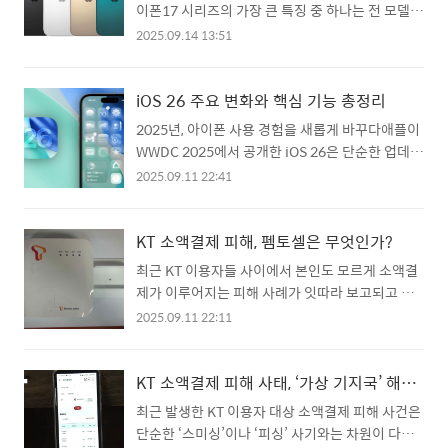
120Hz 주사율 탑재가 공통으로 언급됨. 덕분에 스
이폰17 시리즈의 가장 큰 특징 중 하나는 전 모델에
편.2025년 대한민국에서 이메일 접수..
크롤이나 인터페이스 전환 등이 훨씬 부드러움.
프로모션(ProMotion) 기능이 탑재된다는 점입니
2025.09.14 13:51
AOD (항상 켜져 있는 디스플레이) 및 밝기 개선도
다. 기존에는 아이폰 프로(Pro) 라인업에서만 제공
여러 리뷰에서 긍정적 요소로 꼽힘. 카메라 업그레
되던 기능이 이제 전 라인업으로 확대되며, 디스플
이드메인 센서 화소 개선, 망원 기능 향상 등이 눈에
레이 기술의 차별화가 한 단계 진화한 것입니다. 그
iOS 26 주요 변화와 핵심 기능 총정리
띔. 특히 일반 모델에도 더 고급 기능들이 일부 들어
렇다면 프로모션 기능을 구현하기 위해 필수적인
2025년, 아이폰 사용 경험을 새롭게 바꾸다애플이
간 게 “프로만의 프리미엄” 느낌을 다소 줄여 소
LTPO OLED 디스플레이란 무엇이며, 왜 꼭 필요한
WWDC 2025에서 공개한 iOS 26은 단순한 업데이
비..
걸까요?프로모션(ProMotion) 기능이란?프로모
트를 넘어, 아이폰 사용 방식을 근본적으로 바꾸는
2025.09.11 22:41
션은 애플이 부르는 가변 주사율(Adaptive
대규모 변화가 담겼습니다. 디자인, 인공지능, 보안,
Refresh Rate) 기술입니다.최대 120Hz까지 부드
앱 기능까지 전방위 업그레이드가 이루어졌죠. 어
러운 화면 스크롤과 애니메이션 제공최소 1Hz까지
떤 변화가 있는지 꼼꼼히 정리해 보았습니다.1. 💎
KT 소액결제 피해, 펨토셀은 무엇인가?
낮춰 배터리 소모를 줄임즉, 고주사율로 게임과 영
12년 만의 대규모 디자인 개편 – Liquid Glass UI
최근 KT 이용자들 사이에서 본인도 모르게 소액결
상에서는 최상의 경험을, 저주사율로 정적인 화면..
투명·유리 질감 인터페이스: iOS 7 이후 처음으로
제가 이루어지는 피해 사례가 잇따라 보고되고 있
전면적인 그래픽 인터페이스 변경.동적 모션 효과:
습니다. 휴대폰 결제 한도를 노린 악용 사례로, 피해
2025.09.11 22:11
잠금화면 전환 시 ‘유리가 떨어지는 듯한’ 애니메이
금액은 소액일지라도 누적되면 큰 손실이 됩니다.
션 적용.자동 테마 인식: 라이트/다크 모드와 배경
문제는 피해자 상당수가 자신이 언제, 어디서 결제
색상을 시스템이 자동 조정.2. 📷 완전히 새로워진
를 했는지조차 알 수 없는 상황에 놓여 있다는 점입
KT 소액결제 피해 사태, ‘가상 기지국’ 해킹이 부른 통신 보안의 민낯
카메라 앱한 손 모드 전환: 사진·동영상 모드를 하
니다.이러한 문제는 단순히 개인 보안 의식의 문제
최근 발생한 KT 이용자 대상 소액결제 피해 사건은
단 버튼으로 즉시 변경.UI ..
라기보다, 통신 인프라 관리 부실과도 연결되어 있
단순한 ‘스미싱’이나 ‘피싱’ 사기와는 차원이 다른
습니다. 그 중심에 “펨토셀(Femto Cell)”이 있습