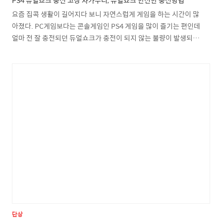
PS4 듀얼쇼크 충전 고장 자가수리, 듀얼쇼크 안전한 충전방법
요즘 집콕 생활이 길어지다 보니 자연스럽게 게임을 하는 시간이 많
아졌다. PC게임보다는 콘솔게임인 PS4 게임을 많이 즐기는 편인데
얼마 전 잘 충전되던 듀얼쇼크가 충전이 되지 않는 불량이 발생되었
다. 듀얼쇼크를 당장 새로 사야하는 상황이지만 고민이 되었다. 대략
2달만 기다리면 차세대 PS5와 마소의 신형 XBOX 시리즈 X가 출시
예정인 상황에 6만 원이나 주고 듀얼쇼크를 구매해야 하는 고민이었
다. 중고를 사자니 중고 가격도 만만치 않았다. 일단 수리가 가능할
까 싶어 듀얼쇼크를 다시 뜯어보았다. 이미 이전에 듀얼쇼크에 커피
를 조금 쏟아서 버튼이 제대로 눌리지 않는 문제를 수리했던 적이 있
던지라 쉽게 분해가 가능했고 듀얼쇼크의 충전 불량이 어디서 생길까
구조를 찾아본 결과 듀얼쇼크의 충전 불량은 크게..
단상