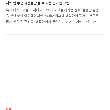
시력 안 좋은 사람들만 볼 수 있는 신기한 그림
혹시 매직아이를 아시나요? 70-80세대들에게는 한 때 엄청난 유행
을 했던 핫한 아이템이지만 90세대 이후에 매직아이를 아는 분들은
많지 않을 것 같네요. 매직아이가 무엇인가 하면 보기에는 단순한 평
면이미지 이지만 눈을 사시처럼 모아서 보면 신기방기하게도 입체 그
림이 보이는 것이 바로 매직아이입니다. 아래 두개의 사진이 바로 매
직아이 입니다. 눈을 시선을 겹쳐서 잘 보세요. 정말 입체 그림이 보
이실겁니다. 입체 스쿠터가 보이시면 제대로 보신겁니다. 공중에 떠
있는 입체구 11개가 보이시나요? 매직아이가 인기를 끌었던 것은 지
금은 쉽게 3D를 접할 수 있었지만 당시에만 해도 3D 이미지가 생소
했던 시절이었도 특히나 정상적인 경우에 볼 수 없지만 특정한 조건
에서 입체이미지를 볼 수 있었기에 흥행몰이를 할 수..
리뷰