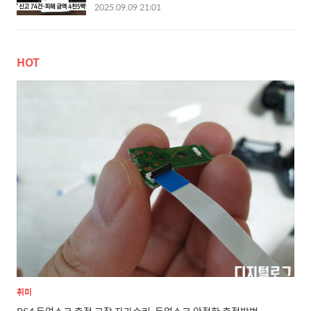
보안 문제를 드러내며 사회적 파장을 일으키고 있
2025.09.09 21:01
니다.펨토셀(Femto Cell)이란 무엇인가?펨토셀
다. 특히 이번 사건이 ‘가상 기지국(불법 기지국)’을
은 이동통신사가 제공하는 초소형 기지국입니다.
활용한 개인정보 탈취로 밝혀지면서, 통신망 자체
가정이나 사무실 내부에서 휴대폰 신호가 약할 때
의 보안 허점이 수면 위로 드러났다.📱 가상 기지
설치해 LTE나 5G 신호를 안정적으로 잡을 수 있도
HOT
국? 일반 사용자는 몰라도 해커는 안다가상 기지국
록 도와줍니다. 쉽게 말해, 와이파이 공유기가 인터
이란, 정상적인 통신사 기지국인 것처럼 가장해 단
넷 신호를 뿌려..
말기를 연결시키는 장치다. 이용자의 스마트폰은
강한 신호를 가진 기지국에 자동 연결되도록 설정
되어 있어, 이 장치를 활용하면 이용자의 스마트폰
을 가짜 기지국에 무방비로 연결시킬 수 있다.이 과
정에서 해커는 다음과 같은 정보를 탈취하거나 조
작할 수 있다:단말기 고유정보(IMEI 등)USIM 인증
정보통신사 인증 SM..
취미