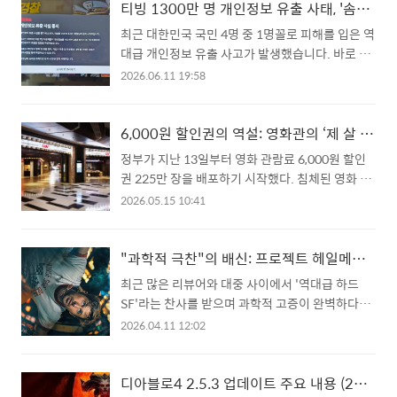
티빙 1300만 명 개인정보 유출 사태, '솜방망이 처벌' 끝내야 합니다
시리즈 핵심 변화모델 구성 변화 : Plus 모델 삭제,
Air 모델 첫 등장디스플레이 : 전 모델 OLED +
최근 대한민국 국민 4명 중 1명꼴로 피해를 입은 역
ProMotion 120Hz 지원 확대카메라 : 전면
대급 개인정보 유출 사고가 발생했습니다. 바로 온
카메라 24MP 업그레이드칩셋 : A19 (기본·Air) /
라인 동영상 서비스(OTT) 플랫폼 '티빙(TVING)'에
A..
2026.06.11 19:58
서 무려 1,300만 명의 회원 개인정보가 유출된 것
인데요.단순한 기술적 오류나 실수를 넘어, 기업의
안일함과 허술한 대응 시스템이 고스란히 드러난
6,000원 할인권의 역설: 영화관의 ‘제 살 깎기’는 왜 나랏돈으로 하는가
이번 사태의 심각성과 향후 해결 과제들을 짚어보
정부가 지난 13일부터 영화 관람료 6,000원 할인
고자 합니다.1. 평생 바꿀 수 없는 '연계정보(CI)'까
권 225만 장을 배포하기 시작했다. 침체된 영화 산
지 유출이번 유출이 유독 심각한 이유는 단순한 아
업을 살리고 국민의 문화 향유 기회를 넓히겠다는
2026.05.15 10:41
이디, 비밀번호 수준을 넘어섰기 때문입니다.유출
취지다. 하지만 "왜 내 세금으로 영화관의 수익 모
된 정보 중에는 일종의 '디지털 주민번호'로 불리는
델을 보전해줘야 하느냐"는 근본적인 의문이 든
연계정보(CI)가 포함되어 있습니다. 연계정보는 한
다.1. '관객 실종'의 진짜 이유를 외면하다정부는
"과학적 극찬"의 배신: 프로젝트 헤일메리 영화 속 치명적 오류 <가속 중력>
번 유출되면 평생 교체할 수도 없는 고유한 정보입
영화 산업의 위기를 단순히 '돈 문제'로 보고 있는
최근 많은 리뷰어와 대중 사이에서 '역대급 하드
니다. 이 치명적인 데이터가 현재 어두운 웹(다크
듯하다. 하지만 관객들이 극장을 외면하기 시작한
SF'라는 찬사를 받으며 과학적 고증이 완벽하다는
웹)을 ..
진짜 이유는 턱없이 치솟은 티켓 가격에 있다. 1인
평가를 받는 영화 프로젝트 헤일메리를 보고 왔습
2026.04.11 12:02
당 1만 5천 원을 훌쩍 넘는 관람료는 이미 심리적
니다.육아 때문에 십수년만에 보는 영화라 왕사남
저항선을 넘었다.OTT 서비스가 보편화된 시대에
과 헤일메리 둘 중에 뭘 봐야 하나 고민했지만 사극
대중은 냉정하게 가성비를 따진다. 팝콘과 콜라까
보다는 과학을 주제로 하고 호평이 좋았던 헤일메
디아블로4 2.5.3 업데이트 주요 내용 (26.01.27)
지 더하면 2인 기준 5만 원에 육박하는 비용을 지불