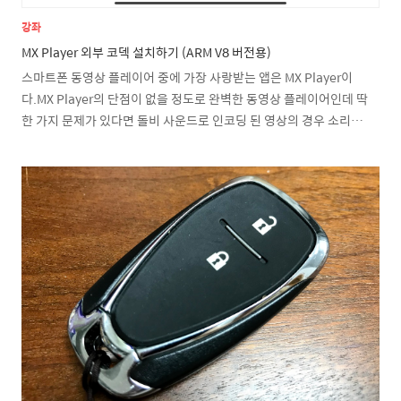
강좌
MX Player 외부 코덱 설치하기 (ARM V8 버전용)
스마트폰 동영상 플레이어 중에 가장 사랑받는 앱은 MX Player이
다.MX Player의 단점이 없을 정도로 완벽한 동영상 플레이어인데 딱
한 가지 문제가 있다면 돌비 사운드로 인코딩 된 영상의 경우 소리가
재생이 안된다는 점이다.이유는 돌비사의 코덱은 상용 제품으로 저
작권 보호를 받고 있어 MX Player에 제공되지 않아 발생하는 문제이
다.하지만 세상엔 능력자들이 많다 보니 MX Player에 DTS 재생이
가능 한 외부 코덱을 XDA 개발자 포럼에서 지원하였는데 최신 버전
의 MX Player용 버전은 더 이상 포럼에서 다운로드를 지원하지 않는
다. MX Player Custom Codec - xda-developers DevDB (xda-
developers.com) MX Player..