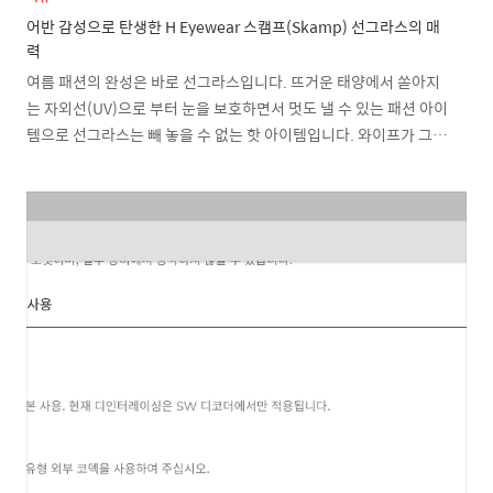
어반 감성으로 탄생한 H Eyewear 스캠프(Skamp) 선그라스의 매
력
여름 패션의 완성은 바로 선그라스입니다. 뜨거운 태양에서 쏟아지
는 자외선(UV)으로 부터 눈을 보호하면서 멋도 낼 수 있는 패션 아이
템으로 선그라스는 빼 놓을 수 없는 핫 아이템입니다. 와이프가 그동
안 잘 사용하던 선그라스를 얼마 전 늦둥이 공주님이 다리를 똑 부러
트리는 테러를 저지르는 바람에 조금 늦은 여름, 새롭게 선그라스를
하나 구입했습니다. 마음 같아서는 명품브랜드 선그라스를 사주고
싶었지만 가격이 넘사벽이라 적당한 가격의 브랜드 제품중 H
Eyewear의 스캠프(Skamp) 제품을 골랐습니다. H Eyewear 사의
S SCRIPT 2 S3C1 BASIC 모델입니다. 선그라스 패키지는 명품 브랜
드 못지않게 고급스럽네요. 가격은 10만원선입니다. 너무 저렴한 제
품은 믿음이 안가고 그렇다고 유명 브..