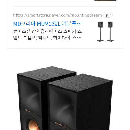
액티브스피커
https://smartstore.naver.com/mountingdream
광고
MD코리아 MU9132L 기분좋은
경험, 행복한 소리
높이조절 강화유리베이스 스피커 스
탠드 북쉘프, 액티브, 하이파이, 스튜
디오, 위성 스피커 스탠드