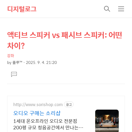
디지털로그
검
메
색
뉴
액티브 스피커 vs 패시브 스피커: 어떤
상
본
문
세
차이?
제
컨
목
강좌
텐
by
줄루™
2025. 9. 4. 21:20
츠
본
댓
문
글
달
기
http://www.sorishop.com
광고
오디오 구매는 소리샵
1세대 온오프라인 오디오 전문점
200평 규모 청음공간에서 만나는