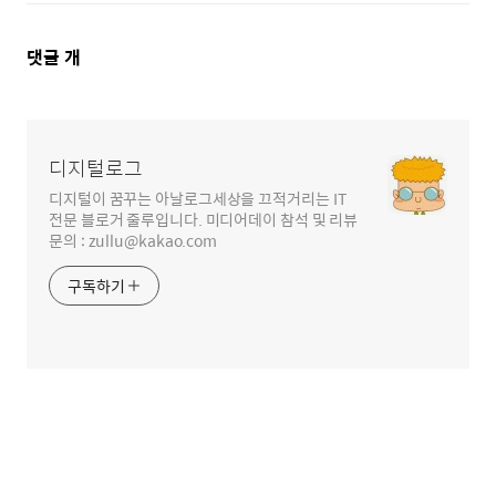
댓
댓글
개
글
영
역
디지털로그
디지털이 꿈꾸는 아날로그세상을 끄적거리는 IT
전문 블로거 줄루입니다. 미디어데이 참석 및 리뷰
문의 : zullu@kakao.com
구독하기