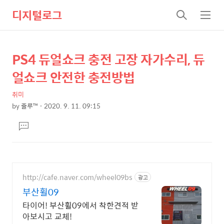
디지털로그
검
메
색
뉴
PS4 듀얼쇼크 충전 고장 자가수리, 듀
상
본
문
세
얼쇼크 안전한 충전방법
제
컨
목
취미
텐
by
줄루™
2020. 9. 11. 09:15
츠
본
댓
문
글
달
기
http://cafe.naver.com/wheel09bs
광고
부산휠09
타이어! 부산휠09에서 착한견적 받
아보시고 교체!