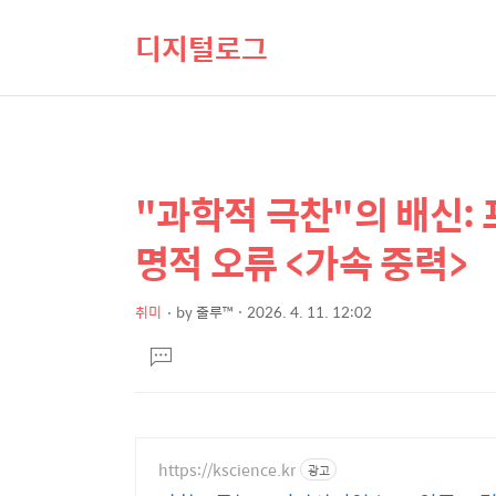
디지털로그
"과학적 극찬"의 배신:
상
본
문
세
명적 오류 <가속 중력>
제
컨
목
텐
취미
by
줄루™
2026. 4. 11. 12:02
본
츠
댓
문
글
달
기
https://kscience.kr
광고