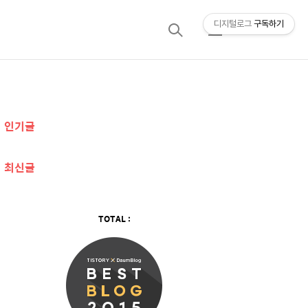
디지털로그
구독하기
검
메
색
뉴
추
인기글
가
정
최신글
보
TOTAL :