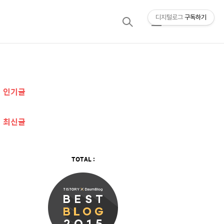
디지털로그
구독하기
검
메
색
뉴
추
인기글
가
정
최신글
보
TOTAL :