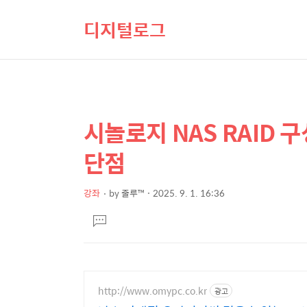
디지털로그
시놀로지 NAS RAID 
상
본
문
세
단점
제
컨
목
텐
강좌
by
줄루™
2025. 9. 1. 16:36
본
츠
댓
문
글
달
기
http://www.omypc.co.kr
광고