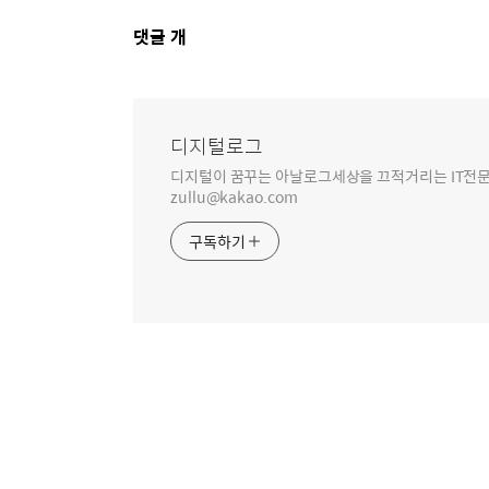
댓
댓글
개
글
영
역
디지털로그
디지털이 꿈꾸는 아날로그세상을 끄적거리는 IT전문 
zullu@kakao.com
구독하기