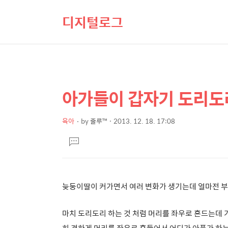
디지털로그
아가들이 갑자기 도리도
상
본
문
세
제
육아
by
줄루™
2013. 12. 18. 17:08
컨
본
목
텐
댓
문
글
츠
달
기
늦둥이딸이 커가면서 여러 변화가 생기는데 얼마전 부
마치 도리도리 하는 것 처럼 머리를 좌우로 흔드는데 
히 격하게 머리를 좌우로 흔들어서 어디가 아픈가 하