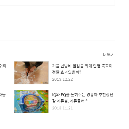
더보기
피쉬와
겨울 난방비 절감을 위해 단열 뽁뽁이
정말 효과있을까?
2013.12.22
와들
IQ와 EQ를 높혀주는 영유아 추천장난
감 에듀볼, 에듀플러스
2013.11.21