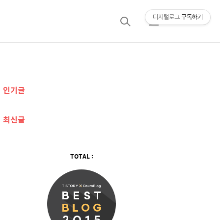
디지털로그
구독하기
검
메
색
뉴
추
인기글
가
정
최신글
보
TOTAL :