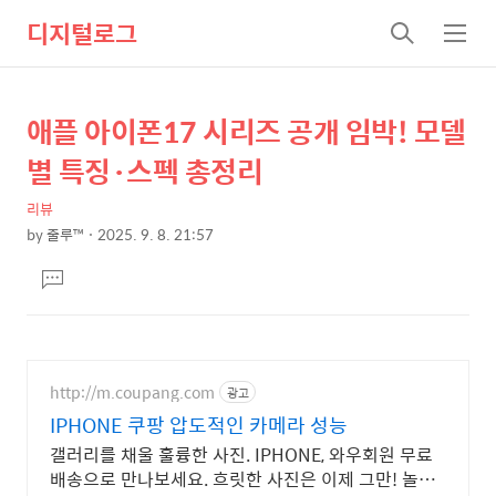
디지털로그
검
메
색
뉴
애플 아이폰17 시리즈 공개 임박! 모델
상
본
문
세
별 특징·스펙 총정리
제
컨
목
리뷰
텐
by
줄루™
2025. 9. 8. 21:57
츠
본
댓
문
글
달
기
http://m.coupang.com
광고
IPHONE 쿠팡 압도적인 카메라 성능
갤러리를 채울 훌륭한 사진. IPHONE, 와우회원 무료
배송으로 만나보세요. 흐릿한 사진은 이제 그만! 놀라