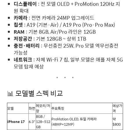
디스플레이
: 전 모델 OLED + ProMotion 120Hz 지
원 확대
카메라
: 전면 카메라 24MP 업그레이드
칩셋
: A19 (기본·Air) / A19 Pro (Pro·Pro Max)
RAM
: 기본 8GB, Air/Pro 라인은 12GB
저장공간
: 기본 128GB ~ 상위 1TB
충전·배터리
: 무선충전 25W, Pro 모델 역무선충전
가능성
네트워크
: 자체 Wi-Fi 7 칩, 일부 모델은 애플 자체 5G
모뎀 탑재 예상
📊 모델별 스펙 비교
메모리/저
예상가
모델
화면
주요특징
장
격
8GB /
ProMotion OLED, 듀얼 카메라
약
iPhone 17
6.3″
128~512
(48MP+12MP)
$800
GB