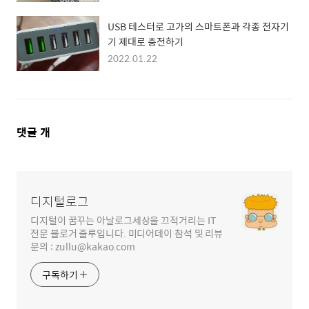
USB 테스터로 고가의 스마트폰과 각종 전자기
기 제대로 충전하기
2022.01.22
댓
댓글
개
글
영
역
디지털로그
디지털이 꿈꾸는 아날로그세상을 끄적거리는 IT
전문 블로거 줄루입니다. 미디어데이 참석 및 리뷰
문의 : zullu@kakao.com
구독하기