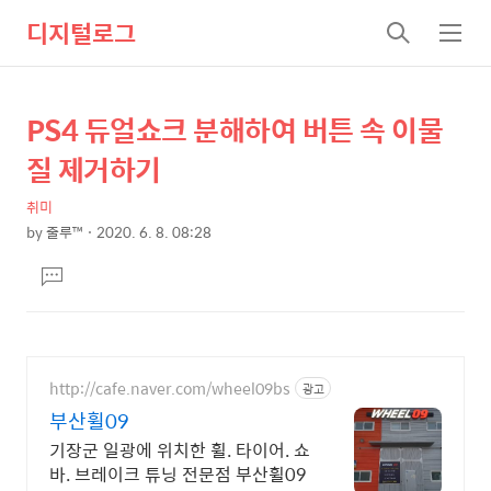
디지털로그
검
메
색
뉴
PS4 듀얼쇼크 분해하여 버튼 속 이물
상
본
문
세
질 제거하기
제
컨
목
취미
텐
by
줄루™
2020. 6. 8. 08:28
츠
본
댓
문
글
달
기
http://cafe.naver.com/wheel09bs
광고
부산휠09
기장군 일광에 위치한 휠. 타이어. 쇼
바. 브레이크 튜닝 전문점 부산휠09