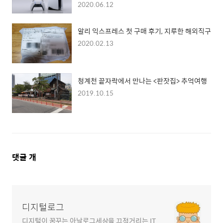
2020.06.12
알리 익스프레스 첫 구매 후기, 지루한 해외직구
2020.02.13
청계천 끝자락에서 만나는 <판잣집> 추억여행
2019.10.15
댓
댓글
개
글
영
역
디지털로그
디지털이 꿈꾸는 아날로그세상을 끄적거리는 IT