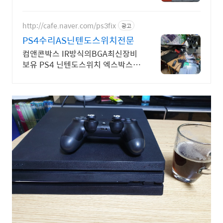
http://cafe.naver.com/ps3fix
광고
PS4수리AS닌텐도스위치전문
컴앤콘박스 IR방식의BGA최신장비
보유 PS4 닌텐도스위치 엑스박스원
PS5전문수리