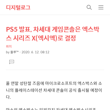
디지털로그
검
메
색
뉴
PS5 발표, 차세대 게임콘솔은 엑스박
상
본
문
세
스 시리즈 X(엑시엑)로 결정
제
컨
목
취미
텐
by
줄루™
2020. 6. 12. 08:12
츠
본
댓
문
글
달
기
올 연말 성탄절 즈음에 마이크로소프트의 엑스박스와 소
니의 플레이스테이션 차세대 콘솔이 공식 출시될 예정이
다.
마소의 엑스박스는 일찌감치 차세대 엑스박스시리즈