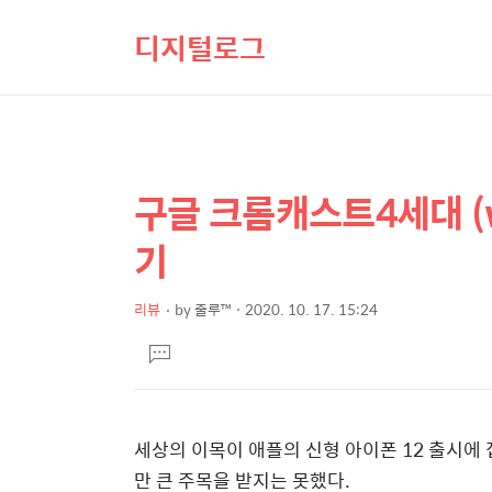
디지털로그
구글 크롬캐스트4세대 (w
상
본
문
세
기
제
컨
목
텐
리뷰
by
줄루™
2020. 10. 17. 15:24
본
츠
댓
문
글
달
기
세상의 이목이 애플의 신형 아이폰 12 출시
만 큰 주목을 받지는 못했다.