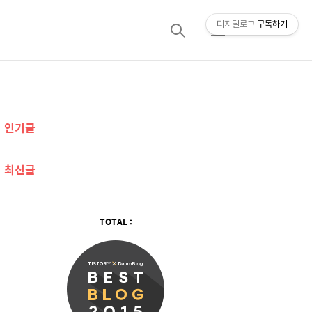
디지털로그
구독하기
검
메
색
뉴
추
인기글
가
정
최신글
보
TOTAL :