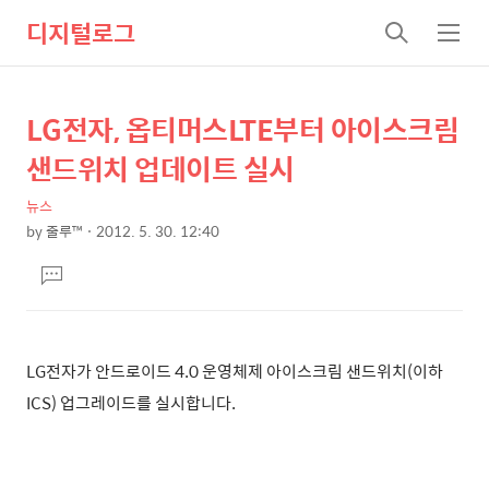
디지털로그
검
메
색
뉴
LG전자, 옵티머스LTE부터 아이스크림
상
본
문
세
샌드위치 업데이트 실시
제
컨
목
뉴스
텐
by
줄루™
2012. 5. 30. 12:40
츠
본
댓
문
글
달
기
LG전자가 안드로이드 4.0 운영체제 아이스크림 샌드위치(이하
ICS) 업그레이드를 실시합니다.