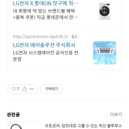
LG전자 X 롯데ON 첫구매 최대
5천원 혜택!
내 취향에 딱 맞는 브랜드별 혜택
+중복 쿠폰! 지금 롯데온에서 만나
보세요!
http://lgairsolution.lgeb2b.kr
광고
LG전자 에어솔루션 주식회사
LG전자 시스템에어컨 공식인증 전
문점
7
구독하기
관련글
더보기
모토로라, 입맛대로 고를 수 있는 최신 블루투스