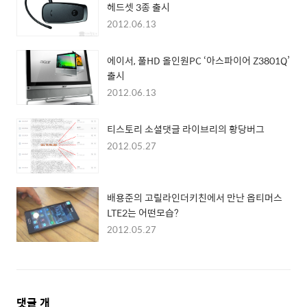
헤드셋 3종 출시
2012.06.13
에이서, 풀HD 올인원PC ‘아스파이어 Z3801Q’
출시
2012.06.13
티스토리 소셜댓글 라이브리의 황당버그
2012.05.27
배용준의 고릴라인더키친에서 만난 옵티머스
LTE2는 어떤모습?
2012.05.27
댓
댓글
개