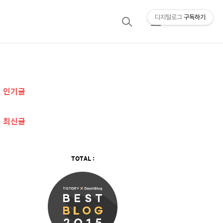
디지털로그
구독하기
검
메
색
뉴
추
인기글
가
정
최신글
보
TOTAL :