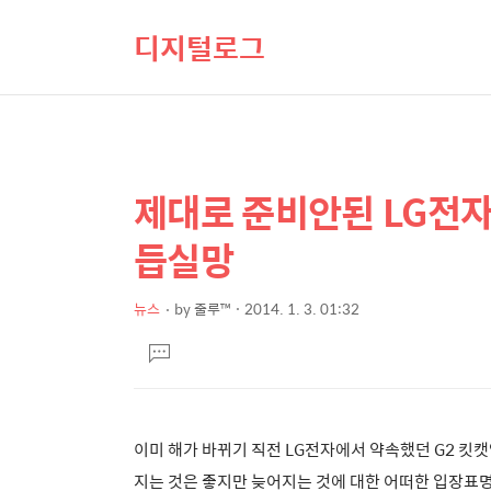
디지털로그
제대로 준비안된 LG전자
상
본
문
세
듭실망
제
컨
목
텐
뉴스
by
줄루™
2014. 1. 3. 01:32
본
츠
댓
문
글
달
기
이미 해가 바뀌기 직전 LG전자에서 약속했던 G2 킷
지는 것은 좋지만 늦어지는 것에 대한 어떠한 입장표