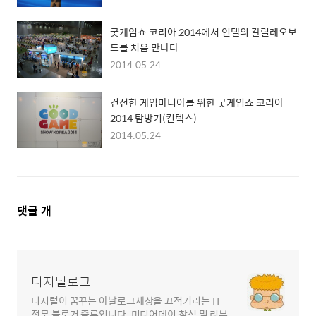
굿게임쇼 코리아 2014에서 인텔의 갈릴레오보
드를 처음 만나다.
2014.05.24
건전한 게임마니아를 위한 굿게임쇼 코리아
2014 탐방기(킨텍스)
2014.05.24
댓
댓글
개
글
영
역
디지털로그
디지털이 꿈꾸는 아날로그세상을 끄적거리는 IT
전문 블로거 줄루입니다. 미디어데이 참석 및 리뷰