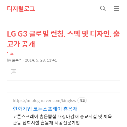
디지털로그
검
메
색
뉴
LG G3 글로벌 런칭, 스펙 및 디자인, 출
상
본
문
세
고가 공개
제
컨
목
뉴스
텐
by
줄루™
2014. 5. 28. 11:41
츠
본
댓
문
글
달
기
https://m.blog.naver.com/kinglsw
광고
현화기업 코튼스프레이 흡음재
코튼스프레이 흡음뿜칠 내장마감재 종교시설 및 체육
관등 집회시설 흡음재 시공전문기업