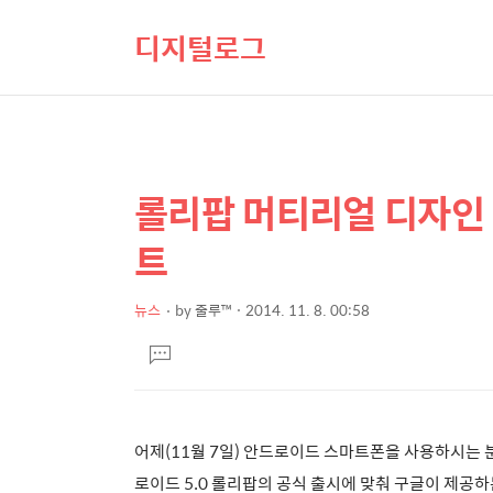
디지털로그
롤리팝 머티리얼 디자인
상
본
문
세
트
제
컨
목
텐
뉴스
by
줄루™
2014. 11. 8. 00:58
본
츠
댓
문
글
달
기
어제
(11월 7일) 안드로이드 스마트폰을 사용하시는
로이드 5.0 롤리팝의 공식 출시에 맞춰 구글이 제공