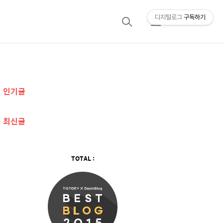
디지털로그
구독하기
검
메
색
뉴
추
인기글
가
정
최신글
보
TOTAL :