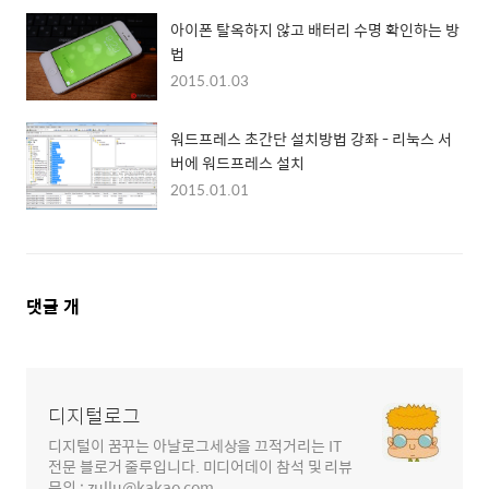
아이폰 탈옥하지 않고 배터리 수명 확인하는 방
법
2015.01.03
워드프레스 초간단 설치방법 강좌 - 리눅스 서
버에 워드프레스 설치
2015.01.01
댓
댓글
개
글
영
역
디지털로그
디지털이 꿈꾸는 아날로그세상을 끄적거리는 IT
전문 블로거 줄루입니다. 미디어데이 참석 및 리뷰
문의 : zullu@kakao.com