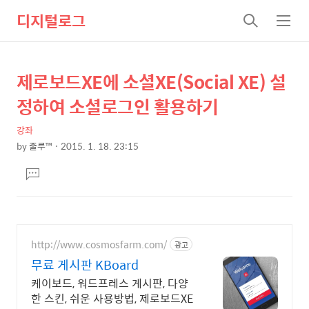
디지털로그
검
메
색
뉴
제로보드XE에 소셜XE(Social XE) 설
상
본
문
세
정하여 소셜로그인 활용하기
제
컨
목
강좌
텐
by
줄루™
2015. 1. 18. 23:15
츠
본
댓
문
글
달
기
http://www.cosmosfarm.com/
광고
무료 게시판 KBoard
케이보드, 워드프레스 게시판, 다양
한 스킨, 쉬운 사용방법, 제로보드XE