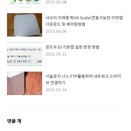
2015.06.08
샤오미 미체중계(Mi Scale)연동가능한 미핏앱
다운로드 및 페어링방법
2015.06.06
윈도우10 기본앱 설정 변경 방법
2015.05.31
시놀로지 나스 FTP활용하여 네트워크 드라이
브 연결하기
2015.05.16
댓
댓글
개
글