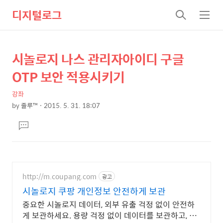
디지털로그
검
메
색
뉴
시놀로지 나스 관리자아이디 구글
상
본
문
세
OTP 보안 적용시키기
제
컨
목
강좌
텐
by
줄루™
2015. 5. 31. 18:07
츠
본
댓
문
글
달
기
http://m.coupang.com
광고
시놀로지 쿠팡 개인정보 안전하게 보관
중요한 시놀로지 데이터, 외부 유출 걱정 없이 안전하
게 보관하세요. 용량 걱정 없이 데이터를 보관하고, 로