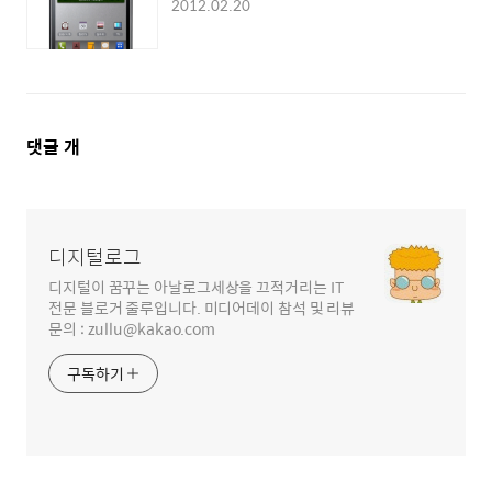
2012.02.20
댓
댓글
개
글
영
역
디지털로그
디지털이 꿈꾸는 아날로그세상을 끄적거리는 IT
전문 블로거 줄루입니다. 미디어데이 참석 및 리뷰
문의 : zullu@kakao.com
구독하기