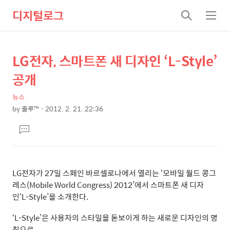
디지털로그
검
메
색
뉴
LG전자, 스마트폰 새 디자인 ‘L-Style’
상
본
문
세
공개
제
컨
목
뉴스
텐
by
줄루™
2012. 2. 21. 22:36
츠
본
댓
문
글
달
기
LG전자가 27일 스페인 바르셀로나에서 열리는 ‘모바일 월드 콩그
레스(Mobile World Congress) 2012’에서 스마트폰 새 디자
인‘L-Style’을 소개한다.
‘L-Style’은 사용자의 스타일을 돋보이게 하는 새로운 디자인의 명
칭으로