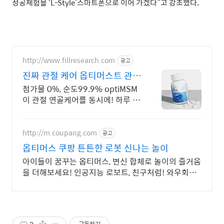
성공체험을 ‘L-Style’스마트폰으로 이어 가겠다”고 강조했다.
http://www.fillresearch.com
광고
진짜 관절 케어 옵티머스트 관절
연골 집중 케어
첨가물 0%, 순도99.9% optiMSM
이 관절 연골케어를 동시에! 하루 3
알로 관절 연골 통증 관리 싹!
http://m.coupang.com
광고
옵티머스 쿠팡 튼튼한 로봇 신나는 놀이
아이들이 꿈꾸는 옵티머스, 변신 합체로 놀이의 즐거움
을 더해보세요! 인공지능 로보트, 친구처럼! 와우회원
은 무료배송으로 편리하게.