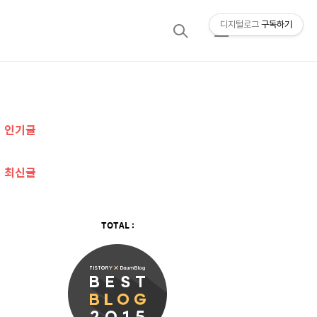
디지털로그
구독하기
검
메
색
뉴
추
인기글
가
정
최신글
보
TOTAL :