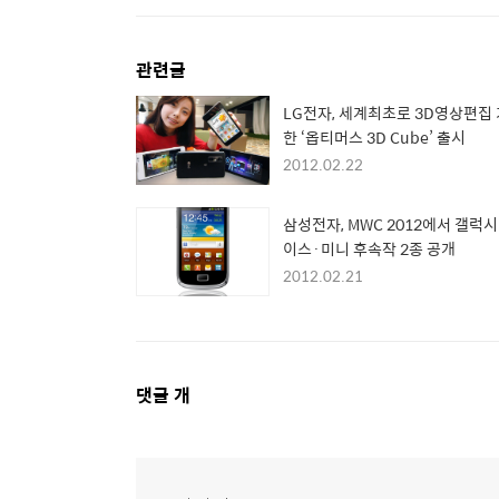
관련글
LG전자, 세계최초로 3D영상편집
한 ‘옵티머스 3D Cube’ 출시
2012.02.22
삼성전자, MWC 2012에서 갤럭시
이스·미니 후속작 2종 공개
2012.02.21
댓
댓글
개
글
영
역