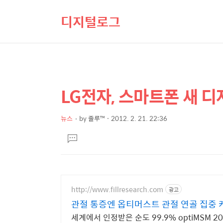
디지털로그
LG전자, 스마트폰 새 디자인
상
본
문
세
제
뉴스
by
줄루™
2012. 2. 21. 22:36
컨
본
목
텐
댓
문
글
츠
달
기
http://www.fillresearch.com
광고
관절 통증엔 옵티머스트 관절 연골 집중 
세계에서 인정받은 순도 99.9% optiMSM 20