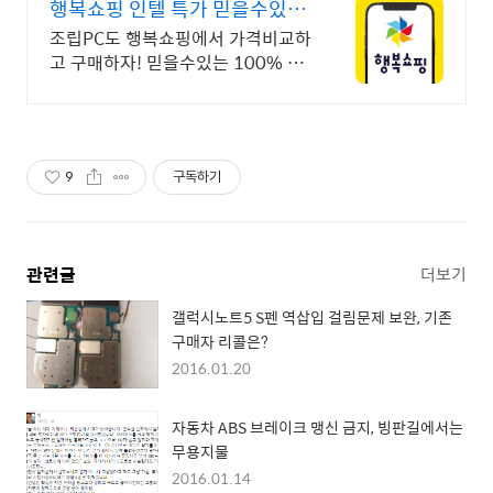
행복쇼핑 인텔 특가 믿을수있는
100% 매매보호
조립PC도 행복쇼핑에서 가격비교하
고 구매하자! 믿을수있는 100% 매
매보호 전문가의 실시간 조립PC 상
담도 받고, 행복쇼핑 특가 상품도 지
금 만나 보세요
9
구독하기
관련글
더보기
갤럭시노트5 S펜 역삽입 걸림문제 보완, 기존
구매자 리콜은?
2016.01.20
자동차 ABS 브레이크 맹신 금지, 빙판길에서는
무용지물
2016.01.14