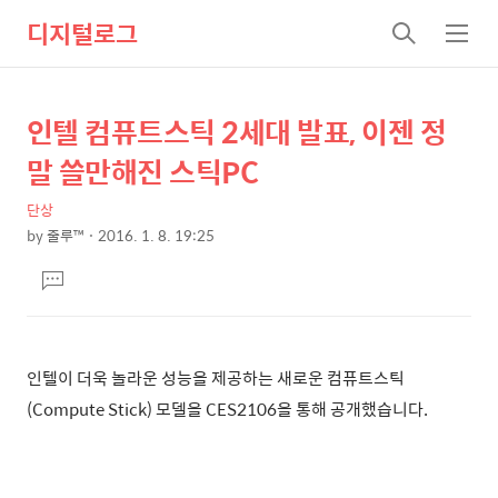
디지털로그
검
메
색
뉴
인텔 컴퓨트스틱 2세대 발표, 이젠 정
상
본
문
세
말 쓸만해진 스틱PC
제
컨
목
단상
텐
by
줄루™
2016. 1. 8. 19:25
츠
본
댓
문
글
달
기
인텔이 더욱 놀라운 성능을 제공하는 새로운 컴퓨트
스틱
(Compute Stick) 모델을 CES2106을 통해
공개했습니다.