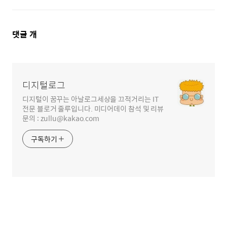
댓
댓글
개
글
영
역
디지털로그
디지털이 꿈꾸는 아날로그세상을 끄적거리는 IT
전문 블로거 줄루입니다. 미디어데이 참석 및 리뷰
문의 : zullu@kakao.com
구독하기