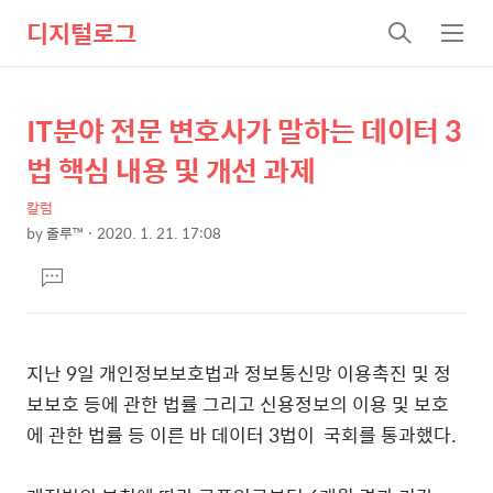
디지털로그
검
메
색
뉴
IT분야 전문 변호사가 말하는 데이터 3
상
본
문
세
법 핵심 내용 및 개선 과제
제
컨
목
칼럼
텐
by
줄루™
2020. 1. 21. 17:08
츠
본
댓
문
글
달
기
지난 9일 개인정보보호법과 정보통신망 이용촉진 및 정
보보호 등에 관한 법률 그리고 신용정보의 이용 및 보호
에 관한 법률 등 이른 바 데이터 3법이 국회를 통과했다.