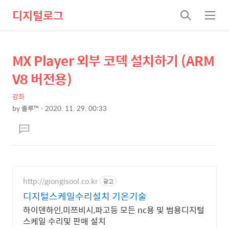
디지털로그
검
메
색
뉴
MX Player 외부 코덱 설치하기 (ARM
상
본
문
세
V8 버전용)
제
컨
목
강좌
텐
by
줄루™
2020. 11. 29. 00:33
츠
본
댓
문
글
달
기
http://giongisool.co.kr
광고
디지털스케일수리설치 기온기술
하이덴하인,미쯔비시,파고등 모든 nc용 및 범용디지털
스케일 수리및 판매 설치