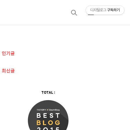
디지털로그
구독하기
검
메
색
뉴
추
인기글
가
정
최신글
보
TOTAL :