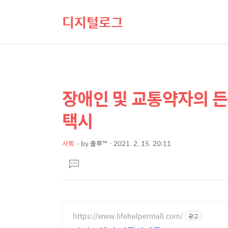
디지털로그
장애인 및 교통약자의 든
상
본
문
세
택시
제
컨
목
텐
사회
by
줄루™
2021. 2. 15. 20:11
본
츠
댓
문
글
달
기
https://www.lifehelpermall.com/
광고