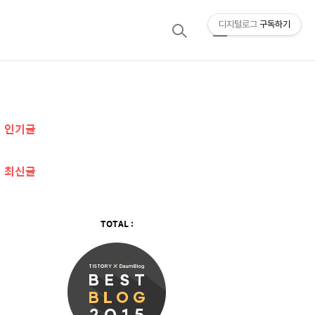
디지털로그
구독하기
검
메
색
뉴
추
인기글
가
정
최신글
보
TOTAL :