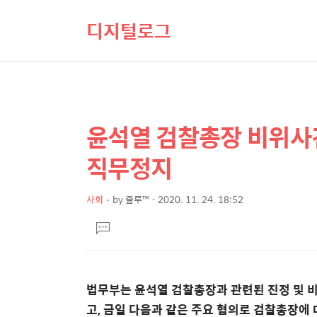
디지털로그
윤석열 검찰총장 비위사건
상
본
문
세
직무정지
제
컨
목
텐
사회
by
줄루™
2020. 11. 24. 18:52
본
츠
댓
문
글
달
기
법무부는 윤석열 검찰총장과 관련된 진정 및 
고, 금일 다음과 같은 주요 혐의로 검찰총장에