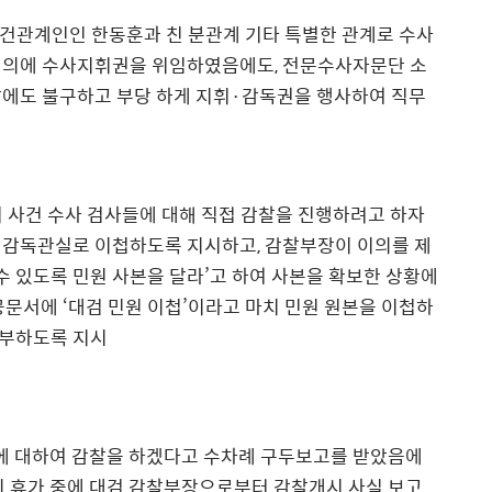
여, 사건관계인인 한동훈과 친 분관계 기타 특별한 관계로 수사
회의에 수사지휘권을 위임하였음에도, 전문수사자문단 소
발에도 불구하고 부당 하게 지휘·감독권을 행사하여 직무
 총리 사건 수사 검사들에 대해 직접 감찰을 진행하려고 하자
권감독관실로 이첩하도록 지시하고, 감찰부장이 이의를 제
수 있도록 민원 사본을 달라’고 하여 사본을 확보한 상황에
공문서에 ‘대검 민원 이첩’이라고 마치 민원 원본을 이첩하
송부하도록 지시
에 대하여 감찰을 하겠다고 수차례 구두보고를 받았음에
 자신의 휴가 중에 대검 감찰부장으로부터 감찰개시 사실 보고