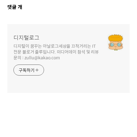
댓
댓글
개
글
영
역
디지털로그
디지털이 꿈꾸는 아날로그세상을 끄적거리는 IT
전문 블로거 줄루입니다. 미디어데이 참석 및 리뷰
문의 : zullu@kakao.com
구독하기