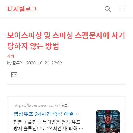
디지털로그
검
메
색
뉴
보이스피싱 및 스미싱 스팸문자에 사기
상
본
문
세
당하지 않는 방법
제
컨
목
사회
텐
by
줄루™
2020. 10. 21. 22:09
츠
본
댓
문
글
달
기
https://lavarwave.co.kr
광고
영상유포 24시간 즉각 해결
365일 상담으로 협박 구제
전문 기술진과 특허받은 영상 유포
방지 솔루션으로 24시간 내 피해 완