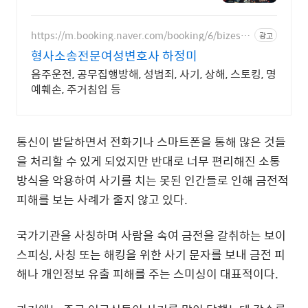
벽 차단 영상협박범죄 해결 전문기
업
https://m.booking.naver.com/booking/6/bizes/1
광고
47504
형사소송전문여성변호사 하정미
음주운전, 공무집행방해, 성범죄, 사기, 상해, 스토킹, 명
예훼손, 주거침입 등
통신이 발달하면서 전화기나 스마트폰을 통해 많은 것들
을 처리할 수 있게 되었지만 반대로 너무 편리해진 소통
방식을 악용하여 사기를 치는 못된 인간들로 인해 금전적
피해를 보는 사례가 줄지 않고 있다.
국가기관을 사칭하며 사람을 속여 금전을 갈취하는 보이
스피싱, 사칭 또는 해킹을 위한 사기 문자를 보내 금전 피
해나 개인정보 유출 피해를 주는 스미싱이 대표적이다.