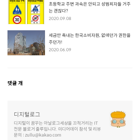
초등학교 주변 과속은 안되고 성범죄자들 거주
는 괜찮다?
2020.09.08
세금만 축내는 한국소비자원, 없애던가 권한을
주던가!
2020.06.09
댓
댓글
개
글
영
역
디지털로그
디지털이 꿈꾸는 아날로그세상을 끄적거리는 IT
전문 블로거 줄루입니다. 미디어데이 참석 및 리뷰
문의 : zullu@kakao.com