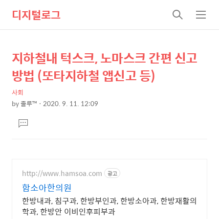
디지털로그
검
메
색
뉴
지하철내 턱스크, 노마스크 간편 신고
상
본
문
세
방법 (또타지하철 앱신고 등)
제
컨
목
사회
텐
by
줄루™
2020. 9. 11. 12:09
츠
본
댓
문
글
달
기
http://www.hamsoa.com
광고
함소아한의원
한방내과, 침구과, 한방부인과, 한방소아과, 한방재활의
학과, 한방안 이비인후피부과