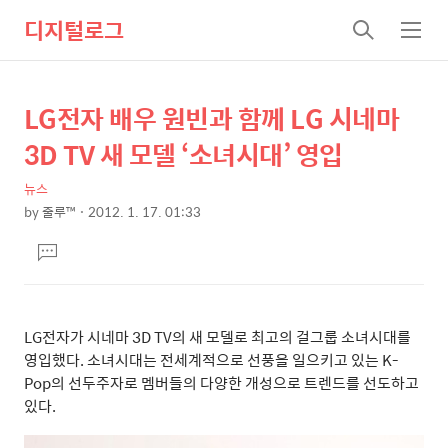
디지털로그
검
메
색
뉴
LG전자 배우 원빈과 함께 LG 시네마
상
본
문
세
3D TV 새 모델 ‘소녀시대’ 영입
제
컨
목
뉴스
텐
by
줄루™
2012. 1. 17. 01:33
츠
본
댓
문
글
달
기
LG전자가 시네마 3D TV의 새 모델로 최고의 걸그룹 소녀시대를
영입했다. 소녀시대는 전세계적으로 선풍을 일으키고 있는 K-
Pop의 선두주자로 멤버들의 다양한 개성으로 트렌드를 선도하고
있다.