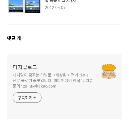
할 몹쓸 버그 3가지
2012.05.09
댓
댓글
개
글
영
역
디지털로그
디지털이 꿈꾸는 아날로그세상을 끄적거리는 IT
전문 블로거 줄루입니다. 미디어데이 참석 및 리뷰
문의 : zullu@kakao.com
구독하기