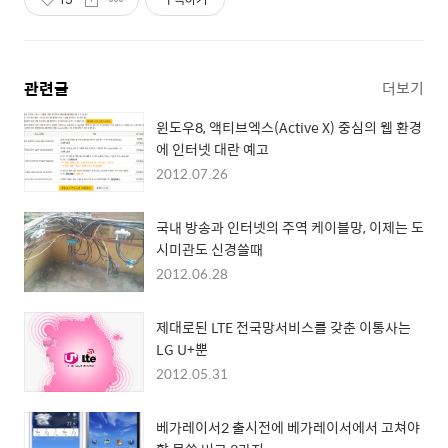
관련글
더보기
윈도우8, 액티브엑스(Active X) 중심의 웹 환경
에 인터넷 대란 예고
2012.07.26
국내 방송과 인터넷의 주역 케이블망, 이제는 도
시미관도 신경쓸때
2012.06.28
제대로된 LTE 전국망서비스를 갖춘 이통사는
LG U+뿐
2012.05.31
베가레이서2 출시전에 베가레이서에서 고쳐야