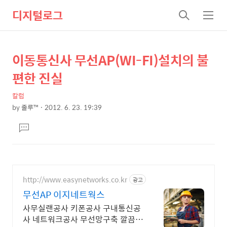
디지털로그
검
메
색
뉴
이동통신사 무선AP(WI-FI)설치의 불
상
본
문
세
편한 진실
제
컨
목
칼럼
텐
by
줄루™
2012. 6. 23. 19:39
츠
본
댓
문
글
달
기
http://www.easynetworks.co.kr
광고
무선AP 이지네트웍스
사무실랜공사 키폰공사 구내통신공
사 네트워크공사 무선망구축 깔끔한