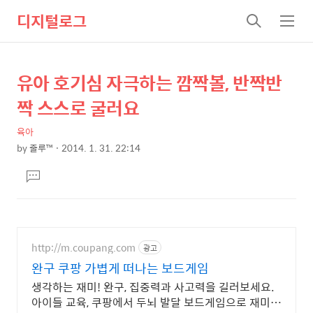
디지털로그
검
메
색
뉴
유아 호기심 자극하는 깜짝볼, 반짝반
상
본
문
세
짝 스스로 굴러요
제
컨
목
육아
텐
by
줄루™
2014. 1. 31. 22:14
츠
본
댓
문
글
달
기
http://m.coupang.com
광고
완구 쿠팡 가볍게 떠나는 보드게임
생각하는 재미! 완구, 집중력과 사고력을 길러보세요.
아이들 교육, 쿠팡에서 두뇌 발달 보드게임으로 재미있