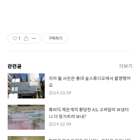
1
구독하기
관련글
더보기
지아 돌 사진은 홍대 숲스튜디오에서 촬영했어
요
2014.03.09
휴비딕 체온계의 황당한 AS, 고쳐달라 보냈더
니 더 망가트려 보내?
2014.02.09