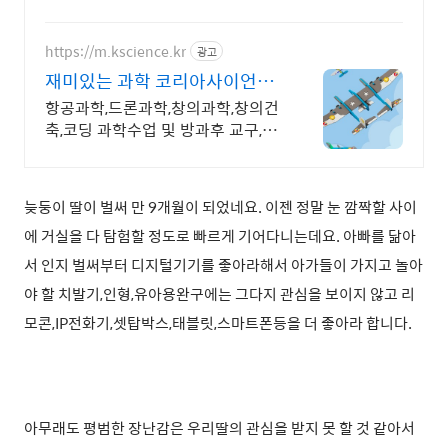
게 시작하세요.
https://m.kscience.kr
광고
재미있는 과학 코리아사이언스
방과후 수업,교구전문
항공과학,드론과학,창의과학,창의건
축,코딩 과학수업 및 방과후 교구,교
재 개발,제작
늦둥이 딸이 벌써 만 9개월이 되었네요. 이젠 정말 눈 깜짝할 사이
에 거실을 다 탐험할 정도로 빠르게 기어다니는데요. 아빠를 닮아
서 인지 벌써부터 디지털기기를 좋아라해서 아가들이 가지고 놀아
야 할 치발기,인형,유아용완구에는 그다지 관심을 보이지 않고 리
모콘,IP전화기,셋탑박스,태블릿,스마트폰등을 더 좋아라 합니다.
아무래도 평범한 장난감은 우리딸의 관심을 받지 못 할 것 같아서