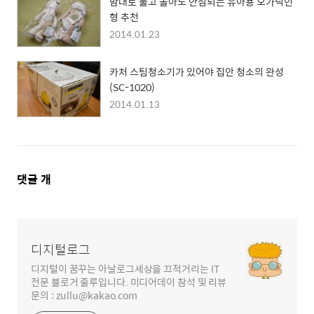
맘대로 물고 놀아도 안심되는 유아용 오가닉인
형 추천
2014.01.23
카처 스팀청소기가 있어야 집안 청소의 완성
(SC-1020)
2014.01.13
댓
댓글
개
글
영
역
디지털로그
디지털이 꿈꾸는 아날로그세상을 끄적거리는 IT
전문 블로거 줄루입니다. 미디어데이 참석 및 리뷰
문의 : zullu@kakao.com