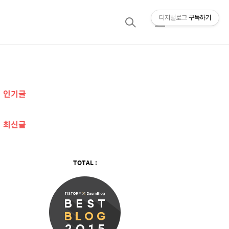
디지털로그
구독하기
검
메
색
뉴
추
인기글
가
정
최신글
보
TOTAL :