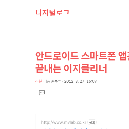
디지털로그
안드로이드 스마트폰 앱
상
본
문
세
끝내는 이지클리너
제
컨
목
텐
리뷰
by
줄루™
2012. 3. 27. 16:09
본
츠
댓
문
글
달
기
http://www.mvlab.co.kr
광고