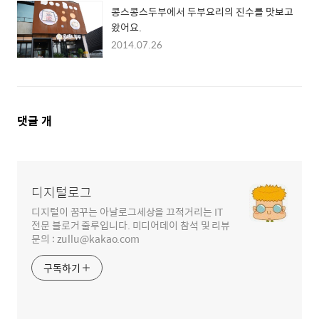
콩스콩스두부에서 두부요리의 진수를 맛보고
왔어요.
2014.07.26
댓
댓글
개
글
영
역
디지털로그
디지털이 꿈꾸는 아날로그세상을 끄적거리는 IT
전문 블로거 줄루입니다. 미디어데이 참석 및 리뷰
문의 : zullu@kakao.com
구독하기