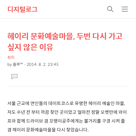
디지털로그
검
메
색
뉴
헤이리 문화예술마을, 두번 다시 가고
상
본
문
세
싶지 않은 이유
제
컨
목
취미
텐
by
줄루™
2014. 8. 2. 23:45
츠
본
댓
문
글
달
기
서울 근교에 연인들의 데이트코스로 유명한 헤이리 예술인 마을,
저도 수년 전 부터 까끔 찾던 곳이었고 얼마전 정말 오랫만에 와이
프와 함께 드라이브 겸 꼬맹이공주에게는 볼거리를 구경 시켜 줄
겸 헤이리 문화예술마을을 다시 찾았습니다.