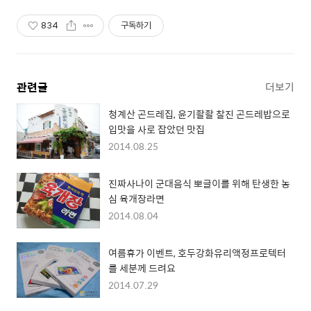
834
구독하기
관련글
더보기
청계산 곤드레집, 윤기좔좔 찰진 곤드레밥으로
입맛을 사로 잡았던 맛집
2014.08.25
진짜사나이 군대음식 뽀글이를 위해 탄생한 농
심 육개장라면
2014.08.04
여름휴가 이벤트, 호두강화유리액정프로텍터
를 세분께 드려요
2014.07.29