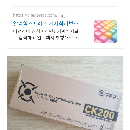
켓 키보드! 와우회원 무료배송, 30
일 안심반품. 최대 5% 적립.
https://aliexpress.com/
광고
알리익스프레스 기계식키보드
데스크 셋업, 알리에서 시작
타건감에 진심이라면? 기계식키보
드 검색하고 알리에서 취향대로 골
라요