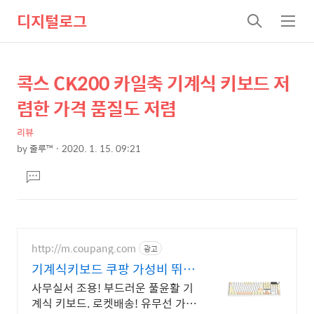
디지털로그
검
메
색
뉴
콕스 CK200 카일축 기계식 키보드 저
상
본
문
세
렴한 가격 품질도 저렴
제
컨
목
리뷰
텐
by
줄루™
2020. 1. 15. 09:21
츠
본
댓
문
글
달
기
http://m.coupang.com
광고
기계식키보드 쿠팡 가성비 뛰어
난 키보드
사무실서 조용! 부드러운 풀윤활 기
계식 키보드. 로켓배송! 유무선 가스