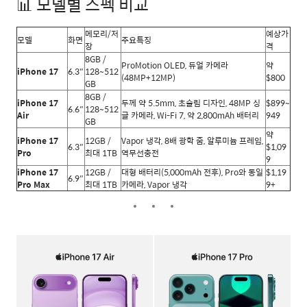
📊 모델별 스펙 비교
메모리/저
예상가
모델
화면
주요특징
장
격
8GB /
ProMotion OLED, 듀얼 카메라
약
iPhone 17
6.3″
128~512
(48MP+12MP)
$800
GB
8GB /
iPhone 17
두께 약 5.5mm, 초슬림 디자인, 48MP 싱
$899~
6.6″
128~512
Air
글 카메라, Wi-Fi 7, 약 2,800mAh 배터리
949
GB
약
iPhone 17
12GB /
Vapor 냉각, 8배 광학 줌, 알루미늄 프레임,
6.3″
$1,09
Pro
최대 1TB
역무선충전
9
iPhone 17
12GB /
대형 배터리(5,000mAh 전후), Pro와 동일
$1,19
6.9″
Pro Max
최대 1TB
카메라, Vapor 냉각
9+