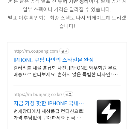
📌 본 글은 공식 발표 전
루머 기반 정리
이며, 실제 공개 시
일부 스펙이나 가격은 달라질 수 있습니다.
발표 이후 확인되는 최종 스펙도 다시 업데이트해 드리겠
습니다!
http://m.coupang.com
광고
IPHONE 쿠팡 나만의 스타일을 완성
갤러리를 채울 훌륭한 사진. IPHONE, 와우회원 무료
배송으로 만나보세요. 흔하지 않은 특별한 디자인! 지
금 쿠팡에서 다양한 휴대폰 모델을 만나보세요.
https://m.bunjang.co.kr/
광고
지금 가장 핫한 IPHONE 국내
최대 브랜드 중고거래
번개장터에서 새상품급 컨디션으로!
가격 부담없이 구매하세요 전국 각
지에서 올라오는 전국구 최다 상품
매일 10만 개 이상의 신규 상품 업