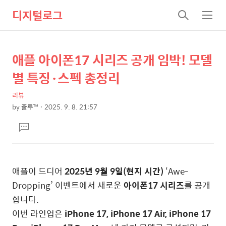
디지털로그
검
메
색
뉴
애플 아이폰17 시리즈 공개 임박! 모델
상
본
문
세
별 특징·스펙 총정리
제
컨
목
리뷰
텐
by
줄루™
2025. 9. 8. 21:57
츠
본
댓
문
글
달
기
애플이 드디어
2025년 9월 9일(현지 시간)
‘Awe-
Dropping’ 이벤트에서 새로운
아이폰17 시리즈
를 공개
합니다.
이번 라인업은
iPhone 17, iPhone 17 Air, iPhone 17