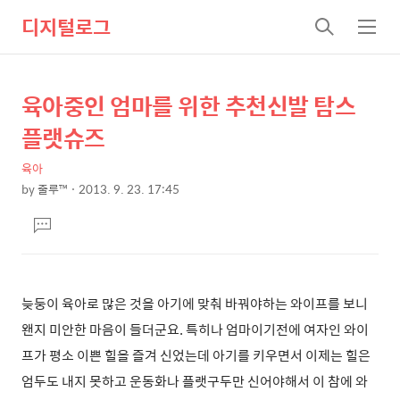
디지털로그
검
메
색
뉴
육아중인 엄마를 위한 추천신발 탐스
상
본
문
세
플랫슈즈
제
컨
목
육아
텐
by
줄루™
2013. 9. 23. 17:45
츠
본
댓
문
글
달
기
늦둥이 육아로 많은 것을 아기에 맞춰 바꿔야하는 와이프를 보니
왠지 미안한 마음이 들더군요. 특히나 엄마이기전에 여자인 와이
프가 평소 이쁜 힐을 즐겨 신었는데 아기를 키우면서 이제는 힐은
엄두도 내지 못하고 운동화나 플랫구두만 신어야해서 이 참에 와