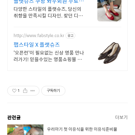
플랫슈즈 쿠팡 와우회원 무료배
송으로
다양한 스타일의 플랫슈즈, 당신의
취향을 만족시킬 디자인. 찾던 디자
인의 신발! 쿠팡에서 로켓배송으로
빠르게 받아보세요.
http://www.fabstyle.co.kr
광고
팹스타일 X 플랫슈즈
'오픈런'이 필요없는 신상 명품 만나
러가기! 믿을수있는 명품쇼핑몰 성
수동 매장
1
구독하기
관련글
더보기
우리아기 첫 이유식을 위한 이유식준비물