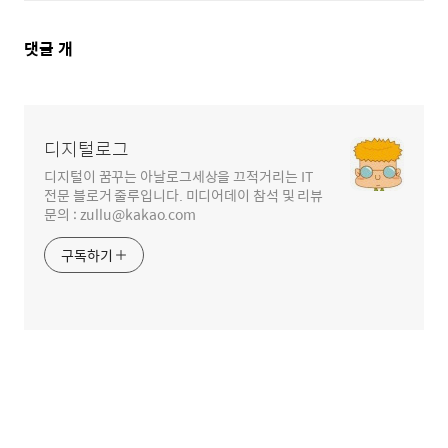
댓
댓글
개
글
영
역
디지털로그
디지털이 꿈꾸는 아날로그세상을 끄적거리는 IT
전문 블로거 줄루입니다. 미디어데이 참석 및 리뷰
문의 : zullu@kakao.com
구독하기