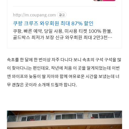
매물 5만대 2009~2023년 우수 고
객만족 업체 "네티즌 선정 최우수 홈
페이지"
http://m.coupang.com
광고
쿠팡 크루즈 와우회원 최대 87% 할인
쿠팡, 빠른 예약, 당일 사용, 미사용 티켓 100% 환불,
골드박스 최저가 보장 신규 와우회원 최대 2만3천원
쿠폰팩+5% 추가적립 혜택! 여행도 이제 쿠팡에서!
속초를 한 달에 한 번이상 자주 다니다 보니 속초의 구석 구석을 많
이 찾아다니는 편인데요. 작년에 처음 이 곳을 알게되었는데 이번
엔 와이프와 늦둥이 딸 지아와 함께 여유로운 시간을 보냈는데 너
무 괜찮은 곳이라 소개해 드릴까 합니다.