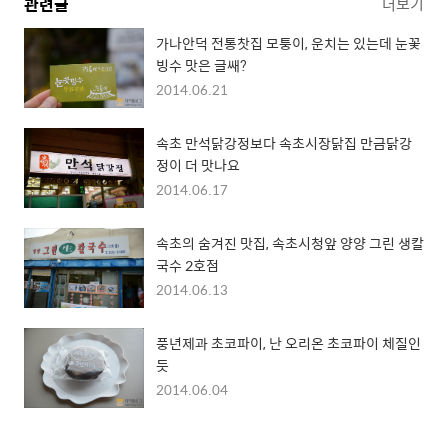
관련글
더보기
가나안덕 전통찻집 모퉁이, 운치는 있는데 눈꽃
빙수 맛은 글쌔?
2014.06.21
속초 만석닭강정보다 속초시장닭집 만금닭강
정이 더 맛나요
2014.06.17
속초의 숨겨진 맛집, 속초시청앞 양양 그린 생칼
국수 2호점
2014.06.13
풍년제과 초코파이, 난 오리온 초코파이 체질인
듯
2014.06.04