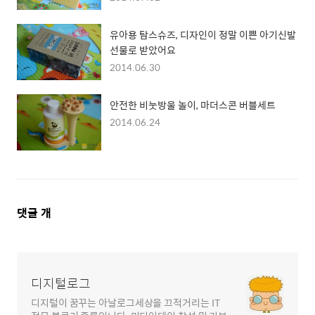
유아용 탐스슈즈, 디자인이 정말 이쁜 아기신발
선물로 받았어요
2014.06.30
안전한 비눗방울 놀이, 마더스콘 버블세트
2014.06.24
댓
댓글
개
글
영
역
디지털로그
디지털이 꿈꾸는 아날로그세상을 끄적거리는 IT