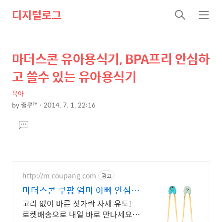
디지털로그
검
메
색
뉴
마더스콘 유아용식기, BPA프리 안심하
상
본
문
세
고 쓸수 있는 유아용식기
제
컨
목
육아
텐
by
줄루™
2014. 7. 1. 22:16
츠
본
댓
문
글
달
기
http://m.coupang.com
광고
마더스콘 쿠팡 엄마 아빠 안심
선택
고리 없이 바른 젓가락 자세 유도!
로켓배송으로 내일 바로 만나세요.