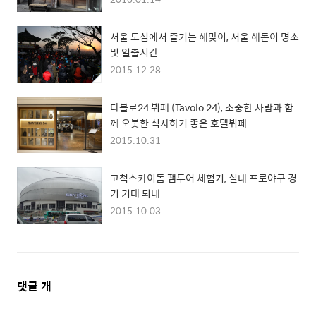
서울 도심에서 즐기는 해맞이, 서울 해돋이 명소
및 일출시간
2015.12.28
타볼로24 뷔페 (Tavolo 24), 소중한 사람과 함
께 오붓한 식사하기 좋은 호텔뷔페
2015.10.31
고척스카이돔 팸투어 체험기, 실내 프로야구 경
기 기대 되네
2015.10.03
댓
댓글
개
글