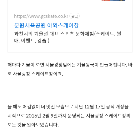
스,고기구워드립니다 방송제목 : 서
울3대소갈비 / 줄슐랭선정됨 / 종각
역위치
https://www.gcskate.co.kr
광고
문원체육공원 야외스케이장
과천시의 겨울철 대표 스포츠 문화체험(스케이트, 썰
매, 이벤트, 강습 )
해마다 겨울이 오면 서울광장앞에는 겨울왕국이 만들어집니다. 바
로 사울광장 스케이트장이죠.
올 해도 어김없이
더 멋진 모습으로 지난 12월 17일 공식 개장을
시작으로 2016년 2월 9일까지 운영되는 서울광장 스케이트장의
모든 것을 알아보았습니다.