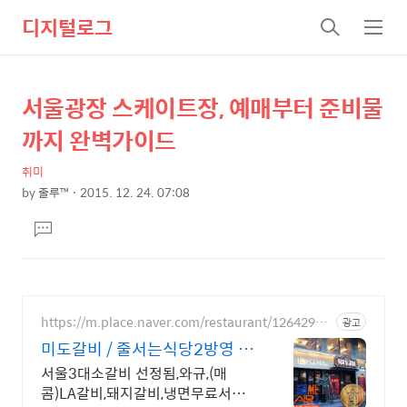
디지털로그
검
메
색
뉴
서울광장 스케이트장, 예매부터 준비물
상
본
문
세
까지 완벽가이드
제
컨
목
취미
텐
by
줄루™
2015. 12. 24. 07:08
츠
본
댓
문
글
달
기
https://m.place.naver.com/restaurant/12642956
광고
90
미도갈비 / 줄서는식당2방영 줄
슐랭선정됨(서울3대소갈비)
서울3대소갈비 선정됨,와규,(매
콤)LA갈비,돼지갈비,냉면무료서비