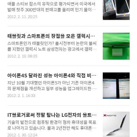
까요? 그런 시계가 있기나 한걸까? 하는 생각이 먼
졌을까?
애플 스티브 잡스의 유작으로 평가되면서 미국에서
데 벌써 한달이라는 시간이 흘렀습니다. 한달간 갤
저 떠오를텐데요. 미래의..
발매 첫주 300만대의 판매고를 올리며 인기 몰이를
럭시S2 LTE를 사용하면서 정리한 갤럭시S2리뷰를
했던 아이폰4S가 예상했던것 보다 국내에 빨리 출
한눈에 볼 수 있도록 모아보았습니다. 아직 정보가
2012. 2. 11. 20:25
시가 되어 지난 11월 11일부터 SKT와 KT에서 공식
많지 않아 갤럭시S2LTE를 구입하시려는 분들께 도
개통이 시작되었습니다. 아이폰4S는 출시이전 4일
움이 되었으면 합니다. 갤럭시S2LTE 디자인 살펴보
부터 온라인상에서 예약가입을 실시하였는데 KT의
기 갤럭시S2LTE 사용기를 모아서 보여드리는 리뷰
태블릿과 스마트폰의 장점을 모은 갤럭시노
요금 조건이 미리 공지 되지 않아 아이폰4S 요금제
인지라 갤럭시S2LTE의 디자인 및 스펙은 개별 포스
트 실제사용해보니
스마트폰인가 태블릿인가? 출시전부터 논란의 불씨
과 기존 고객 할인조건등을 확인하고 신청하였더니
팅에..
를 지폈던 갤럭시 노트 삼성전자는 광고에서 갤럭시
예약차수 22차를 배정을 받아 이달안에 아이폰4S
노트를 부각하기 위해 태블릿도 스마트폰도 아닌 I
받기 어렵겠구나 생각을 했었는데 통신사측에서 아
2012. 2. 10. 08:35
t's Note 라는 카피를 사용하기도 했는데 실제 제품
이폰4S는 충분히 물량을 확보 했는지 공식 개통이
이 출시되고 많은 사용자들은 갤럭시노트를 태블릿
시작된 다음 영업일인(공휴일 제외) 14일(월)에 아
보다는 사실 상 스마트폰으로 기억하고 있는데요.
이폰4S를 개통할 수 있었습니다. 좀 늦었지만 그래
아이폰4S 달라진 성능 아이폰4와 직접 비교
제 생각에도 갤럭시노트는 스마트폰으로 구분하는
도 새로산 아이폰4S 간단 개봉기를 통해 아이폰4S
해 보니
지난 10월 기대했던 아이폰5가 아닌 기존 아이폰4
것이 맞을 것 같습니다. 그 이유는 첫째, 안드로이드
가 아이폰4..
의 문제점을 개선하고 일부 성능을 업그레이드한 아
에서 공식 태블릿에 사용하는 OS가 아닌 스마트폰
이폰4S모델이 출시되어 아쉬움을 주었지만 스티브
에 주로 사용하는 진저브래드를 탑재한 점, 둘째 조
2012. 2. 1. 16:33
잡스가 세상을 타계하면서 고인의 유작으로 인정 받
금 크긴 하지만 일반 스마트폰과 비교하여도 통화가
으면서 미국내 아이폰4S의 판매는 호조를 보였습니
크게 불편하지 않는 점, 셋째 LTE전용 태블릿과 달
다. 국내 역시 SKT와 KT가 발빠르게 움직이면서 지
리 음성통화가 가능한 3G모듈이 탑재된점을 따져
IT블로거로써 정말 탐나는 LG전자의 울트라
난 11일부터 공식판매에 들어갔지만 아이폰4와 동
보면 태블릿이라기 보다는 최고로 큰 스마트폰으로
북 Z330 , Z430
기술의 발전으로 컴퓨팅 환경이 점차 휴대성을 목표
일한 외형을 가지고 출시된 아이폰4S의 판매는 미
분류하는 것이 맞을 것 같..
로 나아가고 있습니다. 불과 2년전만 해도 휴대폰이
국과 달리 지지부진한 상황인듯 합니다. 사실 필자
PC가 하던 일을 대신 할것이라고 생각하지도 못했
역시 새로운 아이폰5를 기다렸기에 아이폰4S 구입
2012. 1. 30. 12:24