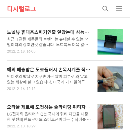
디지털로그
검
메
색
뉴
노벨뷰 휴대용스피커인줄 알았는데 성능은
미니오디오
최근 IT관련 제품들의 트렌드는 휴대할 수 있는 모
빌리티의 강조인것 같습니다. 노트북도 더욱 얇아지
고 가벼워지면서 이젠 한손으로 들고 다녀도 부담없
2012. 2. 18. 16:05
는 울트라북이 대세이고 스마트폰 역시 기능은 더욱
많아지면서도 더욱 슬림해지면서 휴대성이 강조되
고 있습니다. 이런 모빌리티가 스피커에도 적용되었
해외 배송받은 도쿄플래시 손목시계줄 직접
다면 어떨까요? 그동안 우리들이 사용하던 PC용 스
줄이기 노하우
인터넷의 발달로 지구촌이란 말이 피부로 와 닿고
피커는 단순하게 소리를 들려주는 기능과 인테리어
있는 세상에 살고 있습니다. 미국에 가지 않아도 구
효과이외는 다른 기능을 기대해볼 수 없었지만 이제
글지도를 통해서 미국 시내의 도로를 속속들이 구경
는 스피커도 진화하고 있습니다. 단순한 휴대용스피
2012. 2. 16. 12:12
할 수 있고 페이스북 및 트위터를 통해 외국의 친구
커인줄 알았지만 사용해 보니 작은 오디오 못지 않
들을 사귀고 그들과 대화 할 수 있는 세상이 되었습
는 성능을 겸비한 다목적 휴대용스피커 노벨뷰 NS-
니다. 인터넷이 세상을 하나로 연결해주면서 얻을
600을 소개해 드립니다. 노벨뷰 NS-600 휴대용 다
오타율 제로에 도전하는 슬라이딩 쿼티자판
수 있는 많은 매력적중에 인터넷쇼핑은 빼놓을 수
목적 스피커입니다. 여성분들이 탐내하는 쥬얼리박
으로 무장한 옵티머스Q2 개봉기
LG전자의 옵티머스 Q는 국내에 쿼티 자판을 내장
없는 즐거움중에 하나인데요. 컴퓨터 앞에 앉아서
스 스타일의 고급하드케이스에..
한 첫번째 안드로이드 스마트폰이라는 수식어를 가
자판 몇번 두드리면 외국에 나가지 않아도 국제배송
진 제품입니다. 오랜 기다림끝에 돌아온 LG전자의
을 통해서 집까지 편안하게 물건을 배송받을 수 있
2012. 2. 13. 18:29