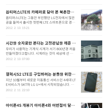
두번째 쿼티 스마트폰 옵티머스Q2 그 화려한 귀환
는 멋진 세상이 되었습니다. 얼마전 일본 웹사이트
에 많은 기대를 했지만 초기 생산품이 치명적인 결
중 아주 특이한 시계를 발견하고 주문하여 받았던
함이 제기되어 전량 회수 조치된 비운의 주인공이
도쿄플래시 손목시계 기억하시나요? (리뷰보기) 주
옵티머스LTE의 카메라로 담아 본 북촌한옥
되었지만 실수는 성공의 어머니라고 했듯이 문제를
문한 시계를 받고선 약간의 문제가 생겼습니다. 제
마을,인사동 및 청계천 등축제
옵티머스LTE는 그동안 부진했던 LG전자에서 많은
해결하고 다시 당당하게 출시된 옵티머스Q2를 소
품에 문제가 있는것은 아니고요...
공을 들여서 출시한 첫번째 LTE 스마트폰으로 경쟁
개해 드리겠습니다. 옵티머스Q2는 전작인 옵티머
사 제품과 비교해 보아도 손색이 없을 정도로 꽤 훌
스Q와는 전혀 다른 디자인으로 태어났습니다. 가장
2012. 2. 13. 15:21
륭한 스펙을 가진 멋진 제품입니다. 특히 가장 진보
큰 변화는 트랙볼 콘트롤러가 빠지고 최근 안드로이
된 디스플레이 기술이 적용된 4.5인치 True HD IP
드 스마트폰의 트랜드를 잘 반영한 컨셉으로 디자인
S 패널을 탑재하여 1280x720의 HD해상도로 선명
된 외형이 눈에 딱 들어옵니다. 첫인상은 가장 대중
시간을 숫자로만 본다는 고정관념을 깨준 KI
한 영상과 자연색에 가까운 색재현율을 제공해주는
적인 기본 디자인을 가지고 있다는 인상을 주었습니
SAI 도쿄플래시 옵티컬일루젼 손목시계
우리가 사용하는 기계식 시계가 서기 800년경 처음
점은 옵티머스LTE 최고의 장점이자 자랑거리이며
다. 옵티머스 Q2 아래에 빼곡하게..
만들어졌다고합니다. 시계라는 것이 세상에 선 보인
여기에 800만화소의 BSI(이면조사) CMOS를 탑재
지 벌써 1200년이 흐른 지금은 정말 다양한 시계가
하여 왠만한 전용카메라 부럽지 않은 멋진 사진과
2012. 2. 13. 07:00
만들어지고 있습니다. 괘종시계,벽시계,디지털시계,
풀 HD 동영상을 담아주는 매력까지 겸비한 스마트
플립시계,손목시계등 다양한 시계들이 만들어지고
폰입니다. LG전자의 LTE 스마트폰 처녀작 옵티머
있지만 시계가 처음 만들어지고 발전하는 그 오랜
스 LTE 마침 와이프 휴무일에 맞춰 북촌한옥마을 및
갤럭시S2 LTE를 구입하려는 분들을 위한 한
역사속에서도 변하지 않는 것이 하나 있습니다. 바
인사동 그리고 청계천으로 이어지는 뚜벅이데이트
달간의 사용기
지난 10월부터 새로운 이동통신 서비스인 4세대 LT
로 시간을 확인하는 방법입니다. 그 어떤 시계던 숫
를 즐..
E서비스가 SKT와 LG U+에서 시작되었습니다. 아
자를 이용하여 시간을 확인할 수 있는 것은 변하지
직 LTE서비스가 초기이고 LTE를 지원하는 스마트
않은 진리이고 그 누구도 부정하지 않는 시간을 확
2012. 2. 11. 22:10
폰 모델도 다양하지 않아 LTE를 가입하시려는 분들
인하는 방법일 것입니다. 세상의 모든 시계가 숫자
은 지금 구입하는 것이 현명한 판단인지 결정을 내
로 시간을 보여주지만 전혀 다른 방식으로 시간을
리기가 참 어려울것입니다. 운 좋게 LTE서비스가 시
표시하는 시계가 있다면 여러분들은 어떤 생각이 들
아이폰4S 개봉기 아이폰4와 어떤점이 달라
작된 지날달 부터 갤럭시S2 LTE를 사용하게되었는