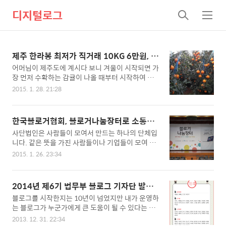
디지털로그
검
메
색
뉴
제주 한라봉 최저가 직거래 10KG 6만원, 당
일 직접 딴 한라봉 판매
어머님이 제주도에 계시다 보니 겨울이 시작되면 가
장 먼저 수확하는 감귤이 나올 때부터 시작하여 한
라봉, 천혜향까지 농장에서 바로 수확한 맛 좋고 신
2015. 1. 28. 21:28
선한 최상급 과일을 택배 직거래를 통해 저렴하게
판매하고 있습니다. 올 해는 유난히 비가 많이 와서
감귤은 예년만 못했지만 한라봉은 아주 맛있게 잘
한국블로거협회, 블로거나눔장터로 소통과
익어가고 있고 이제 막 출하가 시작되고 있답니다.
나눔의 교두보를 만들다.
사단법인은 사람들이 모여서 만드는 하나의 단체입
정말 탱글 탱글 아주 먹음직스럽게 잘 영글은 한라
니다. 같은 뜻을 가진 사람들이나 기업들이 모여 공
봉, 정말 맛있을 것 같죠!! 한라봉은 워낙 가격이 비
동의 방향을 설정하고 함께 나아가기 위해 만들어지
싸서 설 명절에 주로 선물용으로 많이 판매가 되는
2015. 1. 26. 23:34
지만 이상하게도 블로거를 위한 사단법인은 국내에
데 아무래도 이쁜 포장이 들어가면 한라봉 몸값은
존재하지 않았습니다. 블로그라는 매체가 성장하면
더 올라가게 마련인데요. 주문하기 비싼 한라봉 저
서 새로운 미디어로 자리매김을 하고 있는 현실에서
렴하게 많이 드시라고 선물용 포장 대신 일반 가정
2014년 제6기 법무부 블로그 기자단 발대
도 블로거들의 중지를 모아서 함께 나갈 사단법인은
용포장으로 저렴한 가격에 판매 합니다. 혹시 선물
식
블로그를 시작한지는 10년이 넘었지만 내가 운영하
그동안 존재하지 않았습니다. 그 이유는 블로거들이
용 포장이 아니라 한라봉..
는 블로그가 누군가에게 큰 도움이 될 수 있다는 것
1인 미디어로서 개인화가 강하다는 이유도 있었지
을 알게 된것은 얼마되지 않았습니다. 이 후 블로그
만 한편으로 보면 작디 작은 블로그 생태계 속에서
2013. 12. 31. 22:34