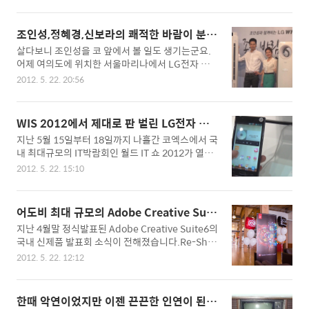
를 통해 좀 더 사회에 도움이 될 수 있도록 다양한 공
블로거들은 또 다른 블로거들과 경쟁해야 하는 경쟁
익기자단 활동을 하게되었는데요. 지난해 국민권익
자 논리때문에 협회가 만들어지기 어려웠을 것입니
위원회 기자단에 이어 2014년도에는 법무부 블로
다. 하지만 블로그 생태계를 지금 보다 더 큰 생태계
조인성,정혜경,신보라의 쾌적한 바람이 분
그 기자단으로 활동을 하게되었습니다. 먼저 법무부
로 만들어가기 위해서는 협회의 필요성을 부인할 수
다, LG전자 휘센에어컨 좋은바람쇼
살다보니 조인성을 코 앞에서 볼 일도 생기는군요.
홈페이지에 공지된 제6기 법무부 블로그 기자단 명
없었고 뜻을 함께 했던 몇몇 블..
어제 여의도에 위치한 서울마리나에서 LG전자 휘
단입니다. 2014년에는 총 74명이 법무부 블로그 기
센에어컨 미디어데이가 진행되었는데 이 곳에서 난
자단으로 활동을 하게되며 다양한 세대별로 기자단
2012. 5. 22. 20:56
생 처음 조인성과 요즘 용감한 녀석들로 한창 주가
이 운영되는 것이 특징입니다. 아마도 법은 남녀노
를 올리고 있는 개그우먼 신보라, 그리고 MBC의 얼
소 누구에게나 평등하게 적용되어야 하는 것이기 때
짱 기상캐스터 정혜경씨까지 저마다 자기 분야에서
문일 것 입니다. 지난 12월 20일 과천 정부종합청사
WIS 2012에서 제대로 판 벌린 LG전자 부
내 놓으라 하는 유명연예인 3분을 한자리에서 만날
에서 2014년도 제6기 법무부블로그기자단 공식 발
스 탐방기
지난 5월 15일부터 18일까지 나흘간 코엑스에서 국
수 있었답니다. 그 유쾌한 현장속으로 고고씽!! LG
대식이 있었는데요..
내 최대규모의 IT박람회인 월드 IT 쇼 2012가 열렸
전자 휘센에어컨 좋은바람쇼 미디어데이 시종일관
습니다.개막 셋째날인 17일날 박람회장을 찾았는데
유쾌한 행사장 분위기를 만들어준 신보라씨의 사회
2012. 5. 22. 15:10
가기전부터 많은 고민을 했습니다. 이미 다녀온 많
로 LG전자 휘센 에어컨 제품 발표회가 진행되었습
은 분들이 박람회에서 볼 것이 없다고 성토하는 글
니다. 이번 행사는 좋은바람이란 주제로 진행이 되
들이 인터넷에 쏟아져서 내심 볼 것 없는 전시장을
었는데 올해 새롭게 출시되는 휘센 에어컨은 소비자
어도비 최대 규모의 Adobe Creative Suit
가야해야 하는 고민아닌 고민을 했었답니다.그러나
의 건강까지 챙겨주는 슈퍼이오나이저 기능이 추가
e6 신제품 발표회 열린다
지난 4월말 정식발표된 Adobe Creative Suite6의
생각과 달리 코엑스에 도착해보니 WIS2012를 관람
되어 상쾌하고 건강한 바람으로 쾌적..
국내 신제품 발표회 소식이 전해졌습니다.Re-Sha
하러 온 인파로 인산인해를 이루고 있더군요. 등록
pe your Future Now라는 주제를 가지고 열리는
절차를 마치고 1층 전시장부터 천천히 둘러 보았습
2012. 5. 22. 12:12
신제품 발표회로 어도비의 유명 이밴절리스트인 폴
니다. 1층에는 주로 중소IT기업들이 직접 개발한 제
버넷,마이클스토더트,칼슐레를 직접 만날 수 있는
품 및 소프트웨어등 다양한 IT기술들을 접할 수 있
아주 소중한 기회입니다. 미국현지에서 지난 4월 열
었고 이중 기억에 남았던 부스는 컴퓨터로 3D모델
한때 악연이었지만 이젠 끈끈한 인연이 된 L
렸던 어도비 크리에이티브 수트6 신제품 발표회 현