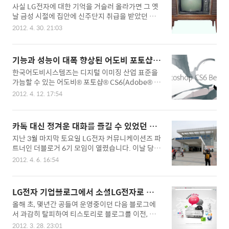
링을 하면 ABS프라스틱을 녹여 실물로 만들어 주는
G전자
사실 LG전자에 대한 기억을 거슬러 올라가면 그 옛
장 모습 Adobe Creative Suite6 신제품 발표회 in
기술을 ..
날 금성 시절에 집안에 신주단지 취급을 받았던 흑
KOREA ** 행사개요 놀라울 정도로 빨라진 Adobe
백 브라운관 TV가 가장 많이 생각나지만 컬러TV가
Creative Suite 6가 출시되었습니다. 누구보다 먼
2012. 4. 30. 21:03
나온 이후에는 LG전자 제품이라고는 휴대폰 몇개
저 Creative Suite 6를 만나볼 수 있는 기회를 놓치
사본게 전부입니다.뭐 특별한 이유가 있어서 LG전
지 마십시오. 동급 최강의 툴인 Creative Suite 6와
자를 멀리 했다기 보다는 어머님의 절친이 삼성전자
Adobe Creative Clou..
기능과 성능이 대폭 향상된 어도비 포토샵 C
에 근무하셔서 일반 대리점보다 조금 더 좋은 조건
S6 베타 발표
한국어도비시스템즈는 디지털 이미징 산업 표준을
에 삼성전자 제품을 구입할 수 있었기에 삼성전자
가늠할 수 있는 어도비® 포토샵® CS6(Adobe® P
가전제품으로 하나 하나 저희 집안을 채워가게 되었
hotoshop® CS6) 베타 버전을 선보였다고 발표했
고 시간이 흐르다 보니 자연스럽게 선호하게 되었습
2012. 4. 12. 17:54
다. 현재 어도비 랩(adobe Labs)에서 무료로 다운
니다.더불어 LG전자에게는 가슴아픈 이야기이지만
로드 가능하며, 사용자 의견을 개발 팀에 제안할 수
세월의 흐름속에서 가전부문에서 최고였던 LG전자
있는 좋은 기회다. 새로운 기능과 대폭 향상된 성능
가 삼성전자에게 추월당해 만년 2위 자리로 머물게
카톡 대신 정겨운 대화를 즐길 수 있었던 LG
을 제공하는 어도비 포토샵 CS6 베타는 맥과 윈도
되면서 더욱 더 LG전자와 인연이 멀어져 갔습니다.
전자 더블로거 남양주 도보여행
지난 3월 마지막 토요일 LG전자 커뮤니케이션즈 파
우 플랫폼 모두 지원한다. 어도비 포토샵 CS6 정식
나 자신도 모르게 삼성전자 ..
트너인 더블로거 6기 모임이 열렸습니다. 이날 당일
버전은 2012년 상반기에 출시될 예정이다. 어도비
여행의 컨셉은 잠시라도 디지털세상을 잊고 아날로
포토샵 CS6 베타의 새로운 기능 어도비 포토샵 CS6
2012. 4. 6. 16:54
그 감성의 여유를 느끼고자 슬로우시티로 유명한 선
베타는 혁신적인 성능 개선, 이미지 매직과 크리에
비의 도시 남양주의 팔당역에서 시작하여 아름다운
이티비티 툴에 집중했으며, 이는 디지털 이미징 분
남한강 경관을 벗 삼아 지금은 폐철길이 되어버린
야에 새로운 차원의 경험을 선사하게 된다. 주요 기
LG전자 기업블로그에서 소셜LG전자로 탈바
추억속의 경춘선 철길 도보여행 그리고 동양에서 최
능으로는 콘텐츠 어웨어(Content-..
꿈한 이유는?
올해 초, 몇년간 공들여 운영중이던 다음 블로그에
고로 아름다운 전경을 가지고 있는 수종사까지 이어
서 과감히 탈피하여 티스토리로 블로그를 이전, 처
진 감성여행으로 그동안 도심에서 느낄 수 없었던
음부터 다시 시작하는 마음으로 고군분투하고 있는
넉넉함과 여유로움을 만끽할 수 있었던 하루 였습니
2012. 3. 28. 23:01