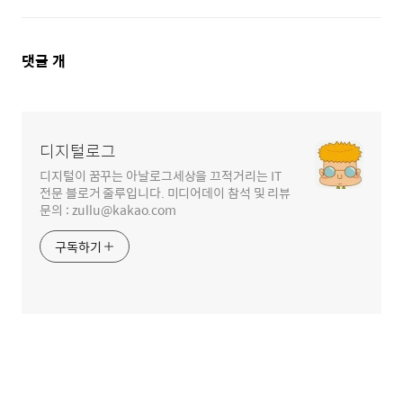
댓
댓글
개
글
영
역
디지털로그
디지털이 꿈꾸는 아날로그세상을 끄적거리는 IT
전문 블로거 줄루입니다. 미디어데이 참석 및 리뷰
문의 : zullu@kakao.com
구독하기