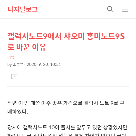
디지털로그
검
메
색
뉴
갤럭시노트9에서 샤오미 홍미노트9S
상
본
문
세
로 바꾼 이유
제
컨
목
리뷰
텐
by
줄루™
2020. 9. 20. 10:51
츠
본
댓
문
글
달
기
작년 이 맘 때쯤 아주 좋은 가격으로 갤럭시 노트 9를 구
매하였다.
당시에 갤럭시노트 10이 출시를 앞두고 있던 상황였지만
하이엔드급 스마트폰의 성능은 크게 차이가 없으니 굳이