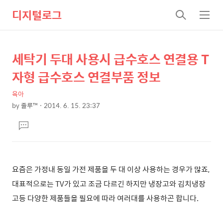
디지털로그
검
메
색
뉴
세탁기 두대 사용시 급수호스 연결용 T
상
본
문
세
자형 급수호스 연결부품 정보
제
컨
목
육아
텐
by
줄루™
2014. 6. 15. 23:37
츠
본
댓
문
글
달
기
요즘은 가정내 동일 가전 제품을 두 대 이상 사용하는 경우가 많죠,
대표적으로는 TV가 있고 조금 다르긴 하지만 냉장고와 김치냉장
고등 다양한 제품들을 필요에 따라 여러대를 사용하곤 합니다.