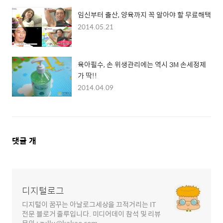
임신부터 출산, 양육까지 꼭 알아야 할 무료해택
2014.05.21
육아필수, 손 위생관리에는 역시 3M 손세정제
가 딱!!
2014.04.09
댓
댓글
개
글
영
역
디지털로그
디지털이 꿈꾸는 아날로그세상을 끄적거리는 IT
전문 블로거 줄루입니다. 미디어데이 참석 및 리뷰