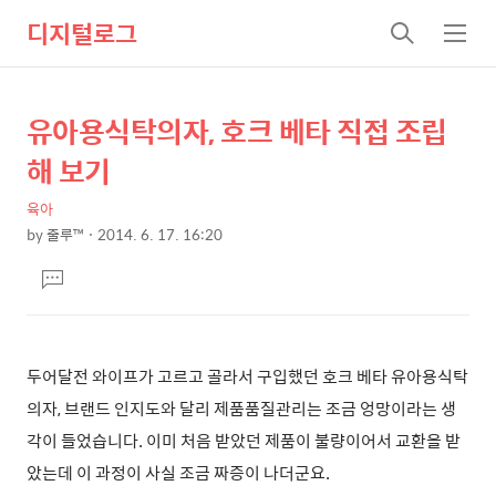
디지털로그
검
메
색
뉴
유아용식탁의자, 호크 베타 직접 조립
상
본
문
세
해 보기
제
컨
목
육아
텐
by
줄루™
2014. 6. 17. 16:20
츠
본
댓
문
글
달
기
두어달전 와이프가 고르고 골라서 구입했던 호크 베타 유아용식탁
의자, 브랜드 인지도와 달리 제품품질관리는 조금 엉망이라는 생
각이 들었습니다. 이미 처음 받았던 제품이 불량이어서 교환을 받
았는데 이 과정이 사실 조금 짜증이 나더군요.