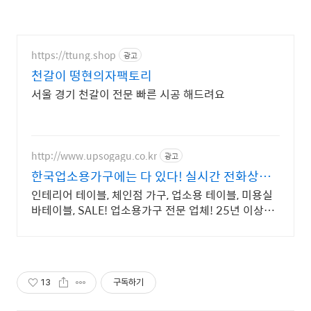
https://ttung.shop
광고
천갈이 떵현의자팩토리
서울 경기 천갈이 전문 빠른 시공 해드려요
http://www.upsogagu.co.kr
광고
한국업소용가구에는 다 있다! 실시간 전화상담
가능
인테리어 테이블, 체인점 가구, 업소용 테이블, 미용실
바테이블, SALE! 업소용가구 전문 업체! 25년 이상의
납품 경력으로 축적된 노하우로 상담해드립니다
13
구독하기