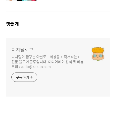
댓
댓글
개
글
영
역
디지털로그
디지털이 꿈꾸는 아날로그세상을 끄적거리는 IT
전문 블로거 줄루입니다. 미디어데이 참석 및 리뷰
문의 : zullu@kakao.com
구독하기