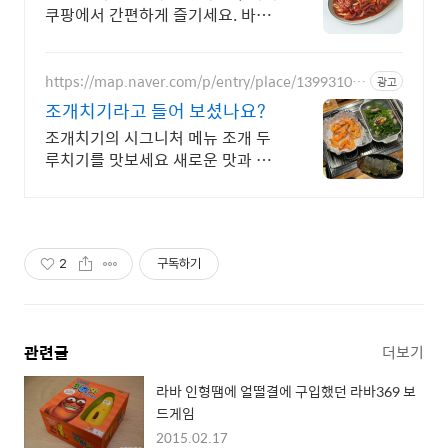
쿠팡에서 간편하게 즐기세요. 바쁜
일상, 복잡한 조리 대신 간편조리식
품 으로 맛있는 한 끼를 완성해보세
요.
https://map.naver.com/p/entry/place/13993106
광고
65
조개치기라고 들어 보셨나요?
조개치기의 시그니처 메뉴 조개 두
루치기를 맛보세요 새로운 맛과 칼
칼한 칼국수까지!
2
구독하기
관련글
더보기
라바 인형땜에 얼떨결에 구입했던 라바369 보
드게임
2015.02.17