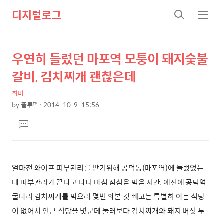
디지털로그
검
메
색
뉴
우연히 들렀던 마포역 모퉁이 돼지숯불
상
본
문
세
갈비, 김치찌개 괜찮은데
제
컨
목
취미
텐
by
줄루™
2014. 10. 9. 15:56
츠
본
댓
문
글
달
기
얼마전 와이프 피부관리를 받기위해 공덕동(마포역)에 들렀었는
데
피부관리가 끝나고 나니 마침 점심을 먹을 시간, 예전에 공덕역
굴다리 김치찌개를 먹으러 몇번 와본 것 빼고는 특별히 아는 식당
이 없어서 인근 식당을 몇군데 둘러보다 김치찌개와 돼지 버섯 두