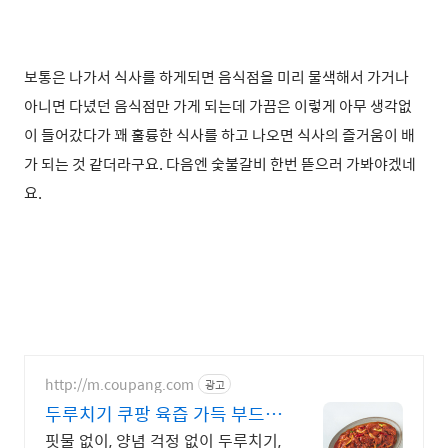
보통은 나가서 식사를 하게되면 음식점을 미리 물색해서 가거나
아니면 다녔던 음식점만 가게 되는데 가끔은 이렇게 아무 생각없
이 들어갔다가 꽤 훌륭한 식사를 하고 나오면 식사의 즐거움이 배
가 되는 것 같더라구요. 다음엔 숯불갈비 한번 뜯으러 가봐야겠네
요.
http://m.coupang.com
광고
두루치기 쿠팡 육즙 가득 부드러
운 고기
핏물 없이, 양념 걱정 없이 두루치기,