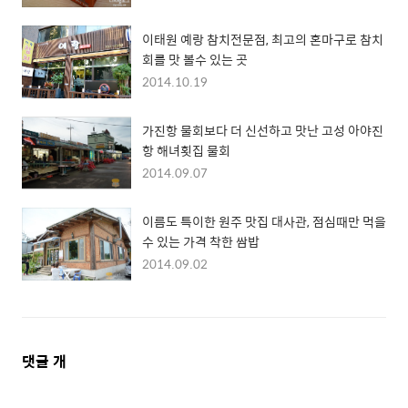
이태원 예랑 참치전문점, 최고의 혼마구로 참치
회를 맛 볼수 있는 곳
2014.10.19
가진항 물회보다 더 신선하고 맛난 고성 아야진
항 해녀횟집 물회
2014.09.07
이름도 특이한 원주 맛집 대사관, 점심때만 먹을
수 있는 가격 착한 쌈밥
2014.09.02
댓
댓글
개
글