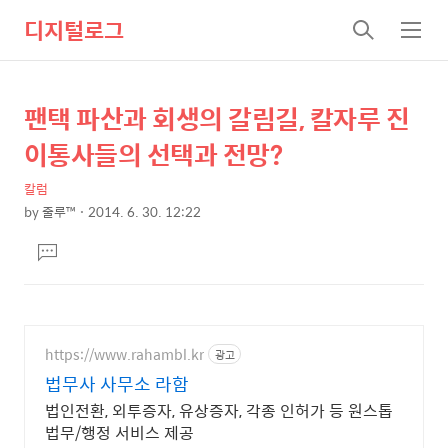
디지털로그
검
메
색
뉴
팬택 파산과 회생의 갈림길, 칼자루 진
상
본
문
세
이통사들의 선택과 전망?
제
컨
목
칼럼
텐
by
줄루™
2014. 6. 30. 12:22
츠
본
댓
문
글
달
기
https://www.rahambl.kr
광고
법무사 사무소 라함
법인전환, 외투증자, 유상증자, 각종 인허가 등 원스톱
법무/행정 서비스 제공