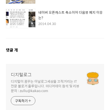
네이버 오픈캐스트 축소이어 다음뷰 폐지 이유
는?
2014.04.30
댓
댓글
개
글
영
역
디지털로그
디지털이 꿈꾸는 아날로그세상을 끄적거리는 IT
전문 블로거 줄루입니다. 미디어데이 참석 및 리뷰
문의 : zullu@kakao.com
구독하기