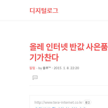
디지털로그
올레 인터넷 반값 사은품의
상
본
문
세
기가찬다
제
컨
목
텐
칼럼
by
줄루™
2015. 1. 8. 22:20
본
츠
댓
문
글
달
기
http://www.tera-internet.co.kr
광고