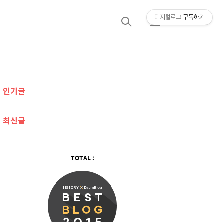
디지털로그
구독하기
검
메
색
뉴
추
인기글
가
정
최신글
보
TOTAL :