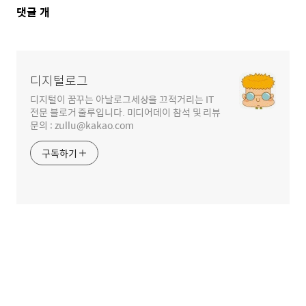
댓
댓글
개
글
영
역
디지털로그
디지털이 꿈꾸는 아날로그세상을 끄적거리는 IT
전문 블로거 줄루입니다. 미디어데이 참석 및 리뷰
문의 : zullu@kakao.com
구독하기