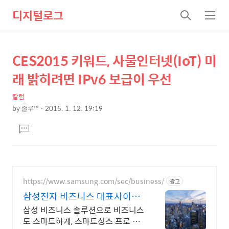
디지털로그
검
메
색
뉴
CES2015 키워드, 사물인터넷(IoT) 미
상
본
문
세
래 밝히려면 IPv6 보급이 우선
제
컨
목
칼럼
텐
by
줄루™
2015. 1. 12. 19:19
츠
본
댓
문
글
달
기
https://www.samsung.com/sec/business/
광고
삼성전자 비즈니스 대표사이트
본사 공식 운영 견적문의
삼성 비즈니스 솔루션으로 비즈니스
도 스마트하게, 스마트싱스 프로 솔