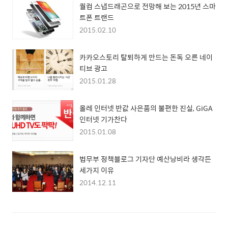
퀄컴 스냅드래곤으로 전망해 보는 2015년 스마
트폰 트랜드
2015.02.10
카카오스토리 탈퇴하게 만드는 돈독 오른 네이
티브 광고
2015.01.28
올레 인터넷 반값 사은품의 불편한 진실, GiGA
인터넷 기가찬다
2015.01.08
법무부 정책블로그 기자단 예산낭비라 생각든
세가지 이유
2014.12.11