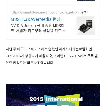
루션
https://smartstore.naver.com/nvidia_jetson
광고
MDS테크&AVerMedia 런칭기
념할인이벤트
NVIDIA Jetson 국내 총판 MDS테
크. 개발자 키트부터 상업용 키트까
지
지난 주 미국 라스베가스에서 열렸던 세계최대가전박람회인
CES2015가 성황리에 막을 내렸고 이번 CES 2015에서 주목 받
았던 키워드는 바로 IoT 였습니다.