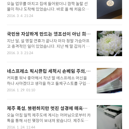
기념품 도착
오늘 업무를 마치고 집에 들어왔더니 깜짝 놀랄 선
고 많은 사람들에게 고마움을 표현하기 위해 명절선
물이 하나 도착해 있었습니다. 바로 올 해 처음으로
물을 골라야하는 걱정거리때문이죠. 좋은 것을 사자
다음블로그와 티스토리 블로그를 통합해 우수블로
니 금전적인 부담이 되고 실속형을 고르자니 차별
2016. 3. 4. 21:24
그를 선정했던 BLOG AWARD 2015에 BEST BLO
된 느낌이 들지 않고 그래서 해마다 추석 명절이 돌
G 수상 기념품이었습니다. 택배 박스를 열어보니 상
아오면 머리가 지끈 지끈 아픈데요. 올해는 추석 선
당히 고급스런 기념품 상자가 가슴을 설레이게 하더
물을 일찌감치 골라놓아서 맘이 편하답니다. 올 해
국민을 자살하게 만드는 헬조선이 아닌 희망
군요. 기념품 상자 중앙에는 금박으로 아주 멋지게
추석 선물은 김선물세트로 정했습니다. 지인 소개로
의 헬로조선이 되길
지난 달, 설 명절 연휴가 끝나자 마자 정말 가슴아프
BEST BLOG 2015 로고가 인쇄되어 있습니다. 바
알게되었는데 가격도 적당하고 ..
고 충격적인 일이 있었습니다. 지난 해 말 갑자기 연
로 상자를 열어보았습니다. 가장 먼저 보이는 것은
락이 끊어져 실종신고를 했던 막내 동생이 한강 둔
감사장이더군요. 블로그를 통해 써주신 당신의 좋은
2016. 3. 3. 21:24
치에서 발견 되었다고 경찰에서 전화 연락이 온 것
생각과 삶의 깊은 경험이 인터넷 세상을 풍성하게
입니다. 통화를 하면서도 동생이 죽었다는 것을 믿
만들어주었습니다.정성을 담은 작은 선물로 감사의
을 수가 없어서 발견된 시신이 동생이 맞는지 몇 번
마음을 전합니다. 올 해도 설레는 마음으로 당신의
네스프레소 픽시클립 세척시 손베임 주의,
을 되 물었는데 이미 국과수에서 지문조회를 통해
글을 기다리겠습니다. 감사장의 글귀 보니 필자가
자칫 큰 사고로 이어질 수도
커피를 워낙 좋아해서 작년 말 에스프레소 머신을
신원을 확인하고 연락을 하는 것이라고 하였습니다.
생각하는 ..
하나 사야겠다고 생각을 하고 돌체구스토를 구입하
전화를 끊고 난 후 순간 머릿속이 텅빈 사람처럼 멍
려고 했는데 주변에서 다들 만류를 하더군요. "제대
한 상태로 하염없이 눈물만 흘렀습니다. 언젠가는
2016. 1. 29. 01:10
로 커피를 즐기려면 네스프레소가 진리"라고 그래
헤어져야 하지만 너무 빠른 동생의 죽음은 남은 가
서 두 제품을 놓고 고민한 끝에 써본 사람들이 강추
족들을 망연자실하게 만들었습니다. 도저히 믿을 수
하는 네스프레소 픽시클립을 구입하여 아주 만족스
없고 믿어지지도 않았지만 영안실에 안치된 얼굴조
제주 폭설, 불편하지만 멋진 설경에 매혹되
럽게 커피를 즐기고 있습니다. 특히 네스프레소 머
차 알아보기 힘든 시신을 보니 동생의 죽음이 더더
다.
오늘 아침 일찍 제주도에 계시는 어머님으로부터 카
신을 구입한 후 향 좋고 맛 좋은 커피를 집에서 저렴
욱 마음을 무겁게 만들..
톡을 통해 사진 몇장이 보내져 왔습니다. 제주도에
하게 마실 수 있게 되다보니 별다방이나 콩다방을
폭설이 내려 공항도 폐쇄가 되었다길래 눈 피해는
가는 횟수가 무척 줄어들어서도 경제적으로도 이득
2016. 1. 24. 11:44