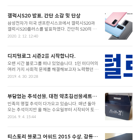
지침이 없었고 일부 지자체에서만 대중교통 의무 착
9에 잘 대응하고 있는지 의구심이 든다. 우선 그동
용이 시행 중이었다. 최근 이태원 발 코로나19의 확
안 밝혀진 코로나19의 특징은 유사한 코로나 바이
산세가 심상치 않자 방역당국은 부랴부랴 대중교통
러스인 사스와 메르스와는 다른 성격을 가지고 있
갤럭시S20 발표, 간단 소감 및 단상
의 마스크 착용을 의무화하였다. 첫날인 어제 출퇴
다. 잠복기와 무증상 상태에서 감염이 이루어진다는
삼성전자가 미국 샌프란시스코에서 갤럭시S20과
근 시, 그리고 택시를 이용하면서 현장에서는 마스
점이다..
갤럭시S20플러스를 발표하였다. 간단히 S20의 스
크 의무 착용이 잘 지켜질까 의구심이 들었는데 역
펙을 살펴보면 거의 괴물 스펙을 탑재하고 있고 안
시나 시민의식의 부재 그리고 안전불감증은 여전히
2020. 2. 12. 12:40
드로이드 스마트폰 시장에서 대항마가 없을 수작임
존재하고 있었다. 출퇴근하는 버스에서는 심심치 않
은 틀림없어 보인다. 가장 돋보이는 부분은 카메라
게 마스크를 쓰지 않은 승객이 있었다. 마스크를 제
이다. 최고 1억 800만 화소의 카메라를 탑재하였고
대로 착용하지 않거나 미착용 승차를 하여도 기사가
디지털로그 시즌2를 시작합니다.
그외에도 각 영역대별 총 4개의 카메라를 탑재한 것
적극적으로 제재하지 않았다. 전철은 그래도 잘 지
오랜 시간 블로그를 떠나 있었습니다. 1인 미디어의
이 눈에 띈다. 애플이 아이폰 11프로에서 3개의 카
켜지는 듯 보였는데 택시를..
여러 가지 사회적 문제를 해결해보고자 노력했던 시
메라를 탑재하여 사진과 영상에 집중한 모습을 보였
간 동안 정작 개인 블로그를 통해 많은 독자 분과의
는데 삼성전자는 한 걸음 더 나아가 S20프로의 경우
2019. 4. 30. 20:28
소통을 이어가지 못했던 시간이었습니다. 오랜 공백
4개의 카메라를 탑재하면서 차별화 전략을 가져간
이었지만 나름 의미있었던 일과 성과를 얻었던 시간
것으로 판단된다. 카메라의 구조 역시 애플에서 인
이었습니다. 이제 다시 한 사람의 블로거로 돌아와
덕션이라고 놀림을 받았듯이 카툭튀 디자인을 채용
부담없는 추석선물, 대천 약초김선물세트로
새롭게 블로그를 시작합니다. 5월 1일부터 디지털
하였다. 전체적으로 기존 S10의 디자인에서 크게
결정
민족의 명절 추석이 다가오고 있습니다. 매년 돌아
로그 시즌2를 시작합니다. 예전만큼 많은 글을 쓰기
벗어나 보이지 않는 디..
오는 추석이지만 올 해는 수요일부터 시작되어 토,
는 어렵겠지만, 깊이 있는 내용으로 소통과 공감을
일로 이어지는 5일간의 황금연휴로 어느 해보다도
위한 정보를 전달하기 위해 노력하겠습니다. 여러분
2016. 9. 4. 15:44
무척이나 기다려집니다. 이제 코앞으로 다가온 추석
들의 많은 관심과 사랑, 격려 부탁드리겠습니다.
에 벌써 부터 고향으로 내려갈 마음에 가슴이 설레
이지만 한편으로는 내심 걱정도 됩니다. 다들 비슷
티스토리 블로그 어워드 2015 수상, 감동의
하시겠지만 일가친척 그리고 지인, 업무관계자등 많