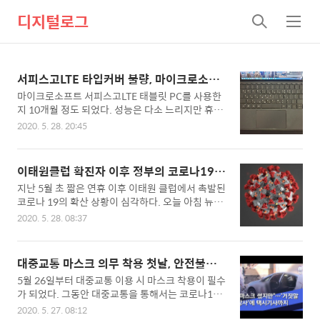
디지털로그
검
메
색
뉴
서피스고LTE 타입커버 불량, 마이크로소프
트의 황당한 서비스
마이크로소프트 서피스고LTE 태블릿 PC를 사용한
지 10개월 정도 되었다. 성능은 다소 느리지만 휴대
성이 좋고 LTE 통신이 지원되어 어디서나 신속하게
2020. 5. 28. 20:45
회사 업무를 처리함에 있어 매우 요긴하게 사용 중
이다. 구매 당시 액정보호와 입력의 편의를 위해 타
입커버를 같이 구매하였는데 생각과 달리 정말 계륵
이태원클럽 확진자 이후 정부의 코로나19
같은 존재였다. 일반 노트북과 달리 커버에 키보드
대응이 불안하다.
지난 5월 초 짧은 연휴 이후 이태원 클럽에서 촉발된
가 제공되는 것이라 사용에 제약이 있어 불편할 것
코로나 19의 확산 상황이 심각하다. 오늘 아침 뉴스
이라는 점은 어느 정도 감안은 했지만 실제 사용해
보도를 보니 쿠팡 및 유베이스 등 대규모 사업장에
보니 생각보다 많이 불편하다는 것을 알게 되었다.
2020. 5. 28. 08:37
서 확진자가 늘면서 지역감염이 확산되는 양상을 보
타입커버 특성상 책상이나 평평한 곳에서나 사용이
이는 상황이다. 매일 보건복지부에서 발표되는 확진
가능하다는 점이다. 상황에 따라 노트북처럼 무릎에
자 수치로만 보면 현 상황은 심각한 수준은 아닐 수
올려놓고 쓰거나 하는 편의성은 기대하기 힘들다.
대중교통 마스크 의무 착용 첫날, 안전불감
있다. 한 때 신천지로 인해 하루 몇 백 명씩 확진자가
물론 터치 키보드를 활용하면 더 효율성이 높을 수
증인가?
5월 26일부터 대중교통 이용 시 마스크 착용이 필수
늘었던 상황에 비추어 보면 지금은 방역 당국이 잘
있지만 작은 화면에..
가 되었다. 그동안 대중교통을 통해서는 코로나19
관리하고 있는 것처럼 보일 수 있다. 그러나 이태원
감염 확산 사례가 없다 보니 방역당국에서 특별한
확진자 발생이후 정부의 대응을 보면 과연 코로나 1
2020. 5. 27. 08:12